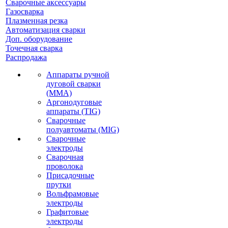
Сварочные аксессуары
Газосварка
Плазменная резка
Автоматизация сварки
Доп. оборудование
Точечная сварка
Распродажа
Аппараты ручной
дуговой сварки
(MMA)
Аргонодуговые
аппараты (TIG)
Сварочные
полуавтоматы (MIG)
Сварочные
электроды
Сварочная
проволока
Присадочные
прутки
Вольфрамовые
электроды
Графитовые
электроды