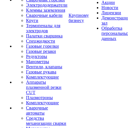
Акции
Электрододержатели
Новости
Клеммы заземления
Лицензии
Сварочные кабели
Крупному
Демонстрац
Круги
бизнесу
зал
Термопеналы для
Обработка
электродов
персональны
Палатки сварщика
данных
Спецжидкости
Газовые горелки
Газовые резаки
Редукторы
Манометры
Вентили, клапаны
Газовые рукава
Комплектующие
Аппараты
плазменной резки
CUT
Плазмотроны
Комплектующие
Сварочные
автоматы
Средства
механизации сварки