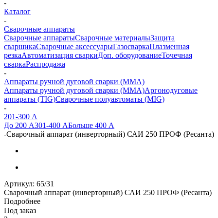
-
Каталог
-
Сварочные аппараты
Сварочные аппараты
Сварочные материалы
Защита
сварщика
Сварочные аксессуары
Газосварка
Плазменная
резка
Автоматизация сварки
Доп. оборудование
Точечная
сварка
Распродажа
-
Аппараты ручной дуговой сварки (MMA)
Аппараты ручной дуговой сварки (MMA)
Аргонодуговые
аппараты (TIG)
Сварочные полуавтоматы (MIG)
-
201-300 А
До 200 А
301-400 А
Больше 400 А
-
Сварочный аппарат (инверторный) САИ 250 ПРОФ (Ресанта)
Артикул:
65/31
Сварочный аппарат (инверторный) САИ 250 ПРОФ (Ресанта)
Подробнее
Под заказ