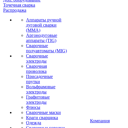
Точечная сварка
Распродажа
Аппараты ручной
дуговой сварки
(MMA)
Аргонодуговые
аппараты (TIG)
Сварочные
полуавтоматы (MIG)
Сварочные
электроды
Сварочная
проволока
Присадочные
прутки
Вольфрамовые
электроды
Графитовые
электроды
Флюсы
Сварочные маски
Краги сварщика
Компания
Одежда
Сварочные горелки