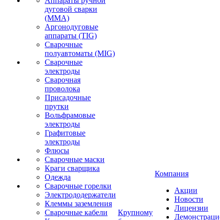
Аппараты ручной
дуговой сварки
(MMA)
Аргонодуговые
аппараты (TIG)
Сварочные
полуавтоматы (MIG)
Сварочные
электроды
Сварочная
проволока
Присадочные
прутки
Вольфрамовые
электроды
Графитовые
электроды
Флюсы
Сварочные маски
Краги сварщика
Компания
Одежда
Сварочные горелки
Акции
Электрододержатели
Новости
Клеммы заземления
Лицензии
Сварочные кабели
Крупному
Демонстрац