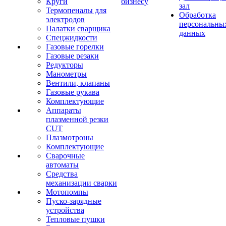
Круги
бизнесу
зал
Термопеналы для
Обработка
электродов
персональны
Палатки сварщика
данных
Спецжидкости
Газовые горелки
Газовые резаки
Редукторы
Манометры
Вентили, клапаны
Газовые рукава
Комплектующие
Аппараты
плазменной резки
CUT
Плазмотроны
Комплектующие
Сварочные
автоматы
Средства
механизации сварки
Мотопомпы
Пуско-зарядные
устройства
Тепловые пушки