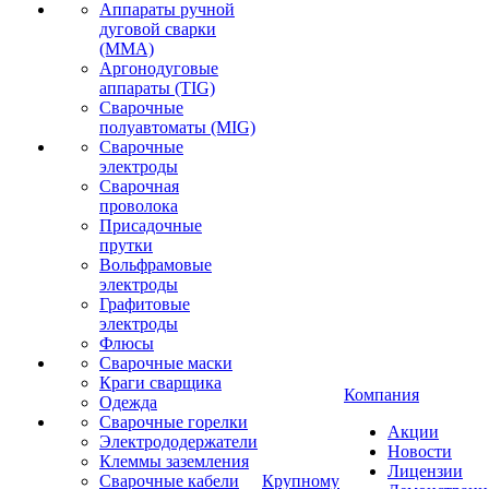
Аппараты ручной
дуговой сварки
(MMA)
Аргонодуговые
аппараты (TIG)
Сварочные
полуавтоматы (MIG)
Сварочные
электроды
Сварочная
проволока
Присадочные
прутки
Вольфрамовые
электроды
Графитовые
электроды
Флюсы
Сварочные маски
Краги сварщика
Компания
Одежда
Сварочные горелки
Акции
Электрододержатели
Новости
Клеммы заземления
Лицензии
Сварочные кабели
Крупному