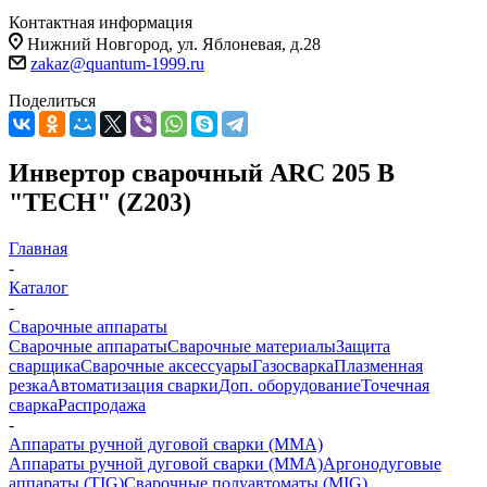
Контактная информация
Нижний Новгород, ул. Яблоневая, д.28
zakaz@quantum-1999.ru
Поделиться
Инвертор сварочный ARC 205 В
"TECH" (Z203)
Главная
-
Каталог
-
Сварочные аппараты
Сварочные аппараты
Сварочные материалы
Защита
сварщика
Сварочные аксессуары
Газосварка
Плазменная
резка
Автоматизация сварки
Доп. оборудование
Точечная
сварка
Распродажа
-
Аппараты ручной дуговой сварки (MMA)
Аппараты ручной дуговой сварки (MMA)
Аргонодуговые
аппараты (TIG)
Сварочные полуавтоматы (MIG)