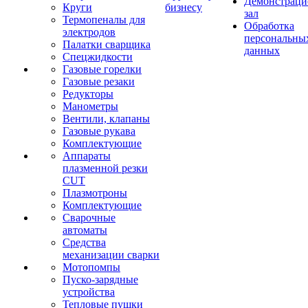
Демонстрац
Круги
бизнесу
зал
Термопеналы для
Обработка
электродов
персональны
Палатки сварщика
данных
Спецжидкости
Газовые горелки
Газовые резаки
Редукторы
Манометры
Вентили, клапаны
Газовые рукава
Комплектующие
Аппараты
плазменной резки
CUT
Плазмотроны
Комплектующие
Сварочные
автоматы
Средства
механизации сварки
Мотопомпы
Пуско-зарядные
устройства
Тепловые пушки