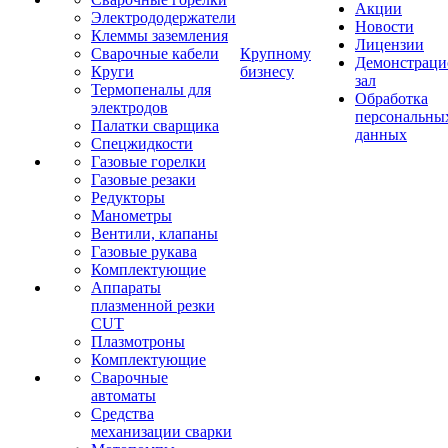
Акции
Электрододержатели
Новости
Клеммы заземления
Лицензии
Сварочные кабели
Крупному
Демонстрац
Круги
бизнесу
зал
Термопеналы для
Обработка
электродов
персональны
Палатки сварщика
данных
Спецжидкости
Газовые горелки
Газовые резаки
Редукторы
Манометры
Вентили, клапаны
Газовые рукава
Комплектующие
Аппараты
плазменной резки
CUT
Плазмотроны
Комплектующие
Сварочные
автоматы
Средства
механизации сварки