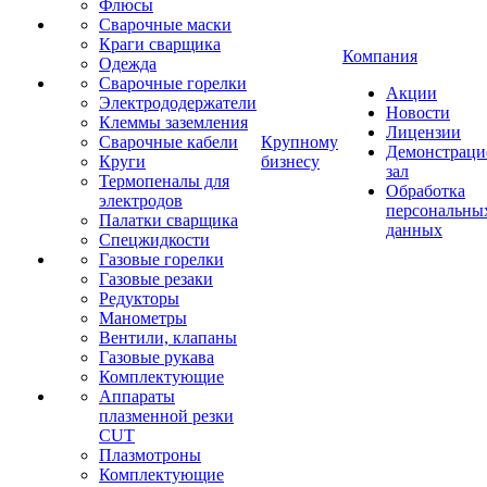
Флюсы
Сварочные маски
Краги сварщика
Компания
Одежда
Сварочные горелки
Акции
Электрододержатели
Новости
Клеммы заземления
Лицензии
Сварочные кабели
Крупному
Демонстрац
Круги
бизнесу
зал
Термопеналы для
Обработка
электродов
персональны
Палатки сварщика
данных
Спецжидкости
Газовые горелки
Газовые резаки
Редукторы
Манометры
Вентили, клапаны
Газовые рукава
Комплектующие
Аппараты
плазменной резки
CUT
Плазмотроны
Комплектующие