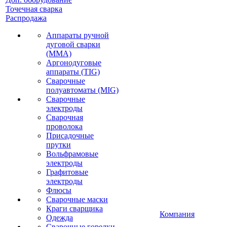
Точечная сварка
Распродажа
Аппараты ручной
дуговой сварки
(MMA)
Аргонодуговые
аппараты (TIG)
Сварочные
полуавтоматы (MIG)
Сварочные
электроды
Сварочная
проволока
Присадочные
прутки
Вольфрамовые
электроды
Графитовые
электроды
Флюсы
Сварочные маски
Краги сварщика
Компания
Одежда
Сварочные горелки