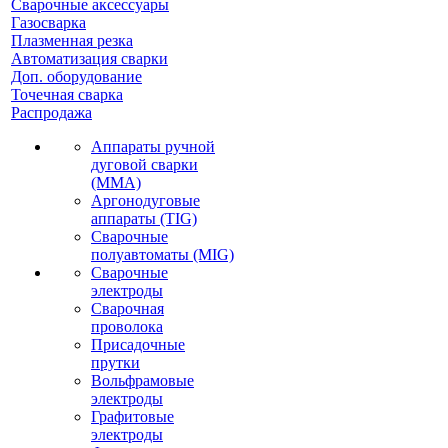
Сварочные аксессуары
Газосварка
Плазменная резка
Автоматизация сварки
Доп. оборудование
Точечная сварка
Распродажа
Аппараты ручной
дуговой сварки
(MMA)
Аргонодуговые
аппараты (TIG)
Сварочные
полуавтоматы (MIG)
Сварочные
электроды
Сварочная
проволока
Присадочные
прутки
Вольфрамовые
электроды
Графитовые
электроды