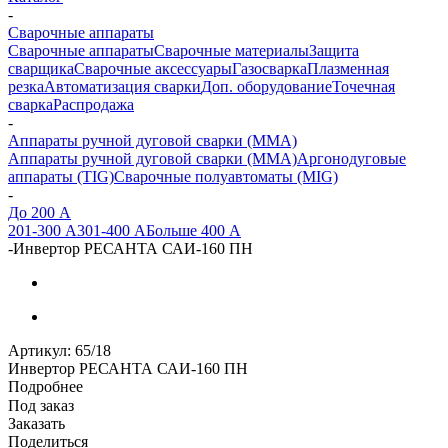
-
Сварочные аппараты
Сварочные аппараты
Сварочные материалы
Защита
сварщика
Сварочные аксессуары
Газосварка
Плазменная
резка
Автоматизация сварки
Доп. оборудование
Точечная
сварка
Распродажа
-
Аппараты ручной дуговой сварки (MMA)
Аппараты ручной дуговой сварки (MMA)
Аргонодуговые
аппараты (TIG)
Сварочные полуавтоматы (MIG)
-
До 200 А
201-300 А
301-400 А
Больше 400 А
-
Инвертор РЕСАНТА САИ-160 ПН
Артикул:
65/18
Инвертор РЕСАНТА САИ-160 ПН
Подробнее
Под заказ
Заказать
Поделиться