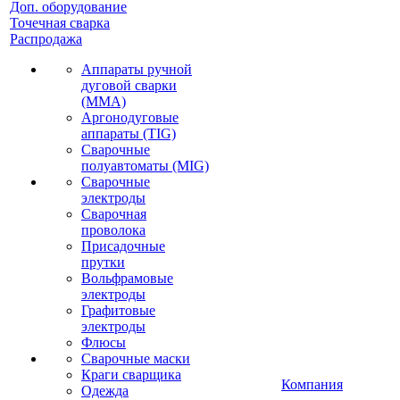
Доп. оборудование
Точечная сварка
Распродажа
Аппараты ручной
дуговой сварки
(MMA)
Аргонодуговые
аппараты (TIG)
Сварочные
полуавтоматы (MIG)
Сварочные
электроды
Сварочная
проволока
Присадочные
прутки
Вольфрамовые
электроды
Графитовые
электроды
Флюсы
Сварочные маски
Краги сварщика
Компания
Одежда