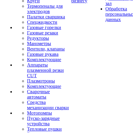
Круги
бизнесу
зал
Термопеналы для
Обработка
электродов
персональны
Палатки сварщика
данных
Спецжидкости
Газовые горелки
Газовые резаки
Редукторы
Манометры
Вентили, клапаны
Газовые рукава
Комплектующие
Аппараты
плазменной резки
CUT
Плазмотроны
Комплектующие
Сварочные
автоматы
Средства
механизации сварки
Мотопомпы
Пуско-зарядные
устройства
Тепловые пушки