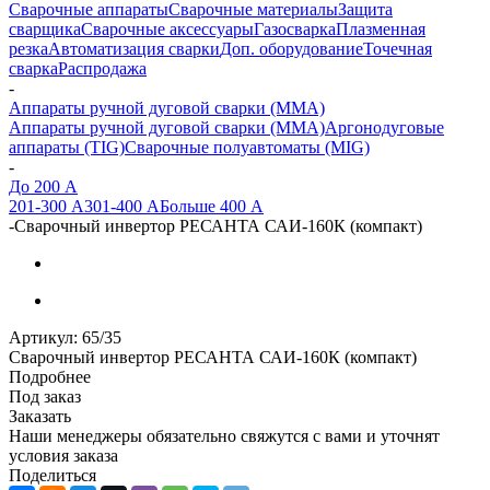
Сварочные аппараты
Сварочные материалы
Защита
сварщика
Сварочные аксессуары
Газосварка
Плазменная
резка
Автоматизация сварки
Доп. оборудование
Точечная
сварка
Распродажа
-
Аппараты ручной дуговой сварки (MMA)
Аппараты ручной дуговой сварки (MMA)
Аргонодуговые
аппараты (TIG)
Сварочные полуавтоматы (MIG)
-
До 200 А
201-300 А
301-400 А
Больше 400 А
-
Сварочный инвертор РЕСАНТА САИ-160К (компакт)
Артикул:
65/35
Сварочный инвертор РЕСАНТА САИ-160К (компакт)
Подробнее
Под заказ
Заказать
Наши менеджеры обязательно свяжутся с вами и уточнят
условия заказа
Поделиться