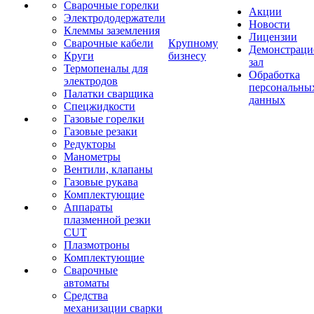
Сварочные горелки
Акции
Электрододержатели
Новости
Клеммы заземления
Лицензии
Сварочные кабели
Крупному
Демонстрац
Круги
бизнесу
зал
Термопеналы для
Обработка
электродов
персональны
Палатки сварщика
данных
Спецжидкости
Газовые горелки
Газовые резаки
Редукторы
Манометры
Вентили, клапаны
Газовые рукава
Комплектующие
Аппараты
плазменной резки
CUT
Плазмотроны
Комплектующие
Сварочные
автоматы
Средства
механизации сварки