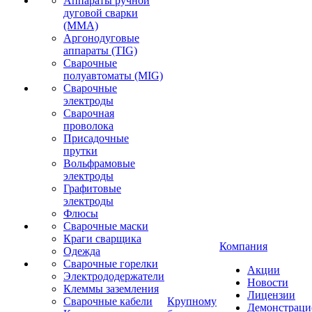
Аппараты ручной
дуговой сварки
(MMA)
Аргонодуговые
аппараты (TIG)
Сварочные
полуавтоматы (MIG)
Сварочные
электроды
Сварочная
проволока
Присадочные
прутки
Вольфрамовые
электроды
Графитовые
электроды
Флюсы
Сварочные маски
Краги сварщика
Компания
Одежда
Сварочные горелки
Акции
Электрододержатели
Новости
Клеммы заземления
Лицензии
Сварочные кабели
Крупному
Демонстрац