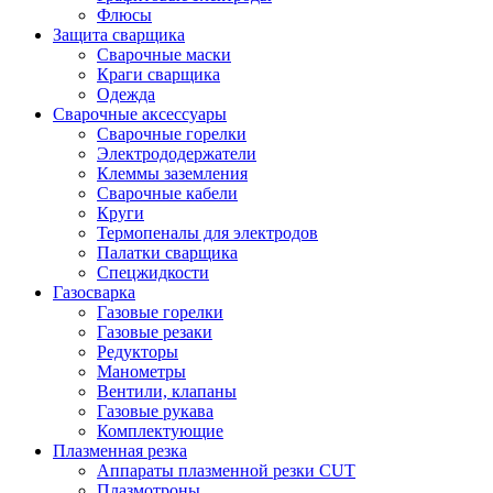
Флюсы
Защита сварщика
Сварочные маски
Краги сварщика
Одежда
Сварочные аксессуары
Сварочные горелки
Электрододержатели
Клеммы заземления
Сварочные кабели
Круги
Термопеналы для электродов
Палатки сварщика
Спецжидкости
Газосварка
Газовые горелки
Газовые резаки
Редукторы
Манометры
Вентили, клапаны
Газовые рукава
Комплектующие
Плазменная резка
Аппараты плазменной резки CUT
Плазмотроны