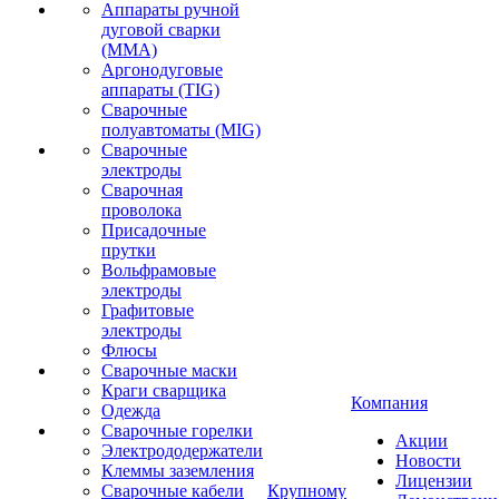
Аппараты ручной
дуговой сварки
(MMA)
Аргонодуговые
аппараты (TIG)
Сварочные
полуавтоматы (MIG)
Сварочные
электроды
Сварочная
проволока
Присадочные
прутки
Вольфрамовые
электроды
Графитовые
электроды
Флюсы
Сварочные маски
Краги сварщика
Компания
Одежда
Сварочные горелки
Акции
Электрододержатели
Новости
Клеммы заземления
Лицензии
Сварочные кабели
Крупному