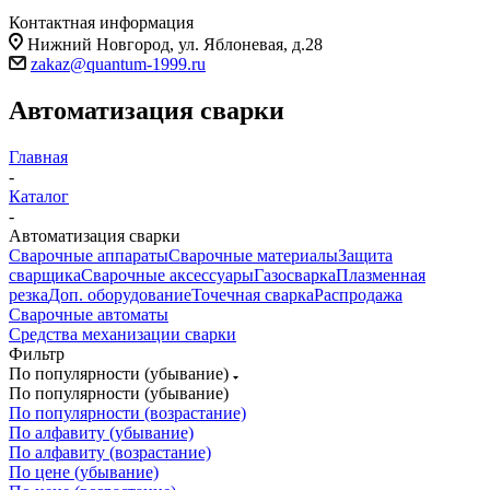
Контактная информация
Нижний Новгород, ул. Яблоневая, д.28
zakaz@quantum-1999.ru
Автоматизация сварки
Главная
-
Каталог
-
Автоматизация сварки
Сварочные аппараты
Сварочные материалы
Защита
сварщика
Сварочные аксессуары
Газосварка
Плазменная
резка
Доп. оборудование
Точечная сварка
Распродажа
Сварочные автоматы
Средства механизации сварки
Фильтр
По популярности (убывание)
По популярности (убывание)
По популярности (возрастание)
По алфавиту (убывание)
По алфавиту (возрастание)
По цене (убывание)