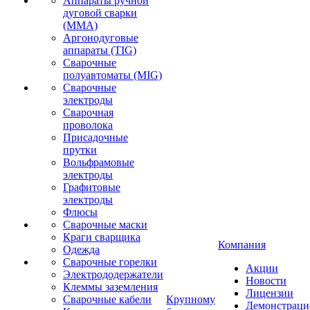
Аппараты ручной
дуговой сварки
(MMA)
Аргонодуговые
аппараты (TIG)
Сварочные
полуавтоматы (MIG)
Сварочные
электроды
Сварочная
проволока
Присадочные
прутки
Вольфрамовые
электроды
Графитовые
электроды
Флюсы
Сварочные маски
Краги сварщика
Компания
Одежда
Сварочные горелки
Акции
Электрододержатели
Новости
Клеммы заземления
Лицензии
Сварочные кабели
Крупному
Демонстрац