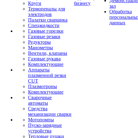
Демонстрац
Круги
бизнесу
зал
Термопеналы для
Обработка
электродов
персональны
Палатки сварщика
данных
Спецжидкости
Газовые горелки
Газовые резаки
Редукторы
Манометры
Вентили, клапаны
Газовые рукава
Комплектующие
Аппараты
плазменной резки
CUT
Плазмотроны
Комплектующие
Сварочные
автоматы
Средства
механизации сварки
Мотопомпы
Пуско-зарядные
устройства
Тепловые пушки