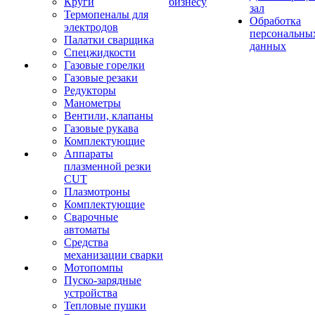
Круги
бизнесу
зал
Термопеналы для
Обработка
электродов
персональны
Палатки сварщика
данных
Спецжидкости
Газовые горелки
Газовые резаки
Редукторы
Манометры
Вентили, клапаны
Газовые рукава
Комплектующие
Аппараты
плазменной резки
CUT
Плазмотроны
Комплектующие
Сварочные
автоматы
Средства
механизации сварки
Мотопомпы
Пуско-зарядные
устройства
Тепловые пушки