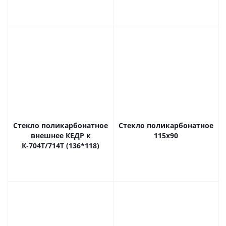
Стекло поликарбонатное
Стекло поликарбонатное
внешнее КЕДР к
115х90
К-704Т/714Т (136*118)