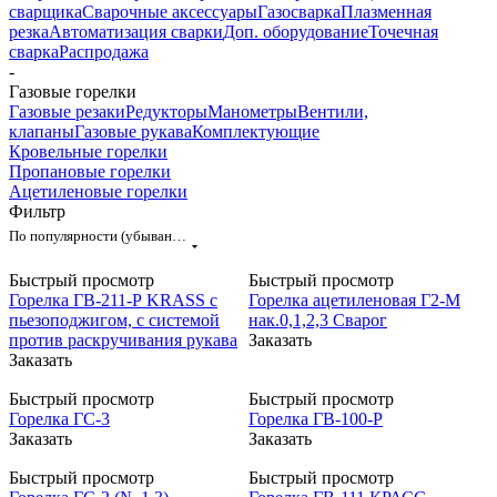
сварщика
Сварочные аксессуары
Газосварка
Плазменная
резка
Автоматизация сварки
Доп. оборудование
Точечная
сварка
Распродажа
-
Газовые горелки
Газовые резаки
Редукторы
Манометры
Вентили,
клапаны
Газовые рукава
Комплектующие
Кровельные горелки
Пропановые горелки
Ацетиленовые горелки
Фильтр
По популярности (убывание)
Быстрый просмотр
Быстрый просмотр
Горелка ГВ-211-Р KRASS с
Горелка ацетиленовая Г2-М
пьезоподжигом, с системой
нак.0,1,2,3 Сварог
против раскручивания рукава
Заказать
Заказать
Быстрый просмотр
Быстрый просмотр
Горелка ГС-3
Горелка ГВ-100-Р
Заказать
Заказать
Быстрый просмотр
Быстрый просмотр