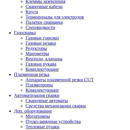
Клеммы заземления
Сварочные кабели
Круги
Термопеналы для электродов
Палатки сварщика
Спецжидкости
Газосварка
Газовые горелки
Газовые резаки
Редукторы
Манометры
Вентили, клапаны
Газовые рукава
Комплектующие
Плазменная резка
Аппараты плазменной резки CUT
Плазмотроны
Комплектующие
Автоматизация сварки
Сварочные автоматы
Средства механизации сварки
Доп. оборудование
Мотопомпы
Пуско-зарядные устройства
Тепловые пушки