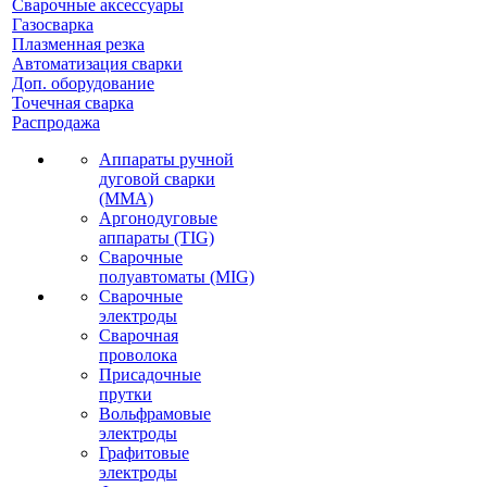
Сварочные аксессуары
Газосварка
Плазменная резка
Автоматизация сварки
Доп. оборудование
Точечная сварка
Распродажа
Аппараты ручной
дуговой сварки
(MMA)
Аргонодуговые
аппараты (TIG)
Сварочные
полуавтоматы (MIG)
Сварочные
электроды
Сварочная
проволока
Присадочные
прутки
Вольфрамовые
электроды
Графитовые
электроды