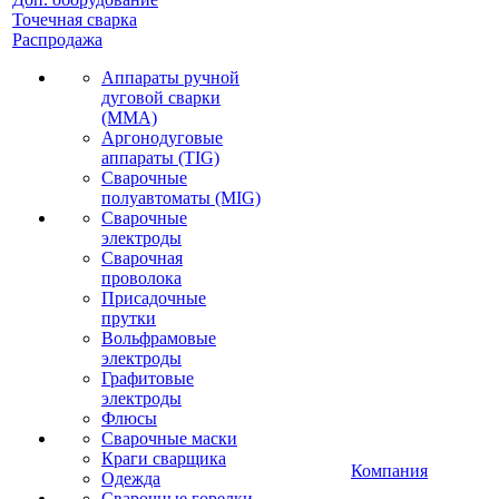
Точечная сварка
Распродажа
Аппараты ручной
дуговой сварки
(MMA)
Аргонодуговые
аппараты (TIG)
Сварочные
полуавтоматы (MIG)
Сварочные
электроды
Сварочная
проволока
Присадочные
прутки
Вольфрамовые
электроды
Графитовые
электроды
Флюсы
Сварочные маски
Краги сварщика
Компания
Одежда
Сварочные горелки