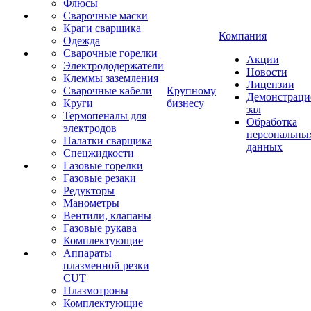
Флюсы
Сварочные маски
Краги сварщика
Компания
Одежда
Сварочные горелки
Акции
Электрододержатели
Новости
Клеммы заземления
Лицензии
Сварочные кабели
Крупному
Демонстрац
Круги
бизнесу
зал
Термопеналы для
Обработка
электродов
персональны
Палатки сварщика
данных
Спецжидкости
Газовые горелки
Газовые резаки
Редукторы
Манометры
Вентили, клапаны
Газовые рукава
Комплектующие
Аппараты
плазменной резки
CUT
Плазмотроны
Комплектующие