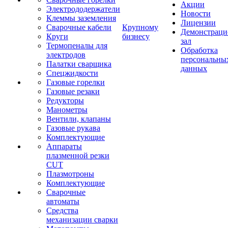
Акции
Электрододержатели
Новости
Клеммы заземления
Лицензии
Сварочные кабели
Крупному
Демонстрац
Круги
бизнесу
зал
Термопеналы для
Обработка
электродов
персональны
Палатки сварщика
данных
Спецжидкости
Газовые горелки
Газовые резаки
Редукторы
Манометры
Вентили, клапаны
Газовые рукава
Комплектующие
Аппараты
плазменной резки
CUT
Плазмотроны
Комплектующие
Сварочные
автоматы
Средства
механизации сварки