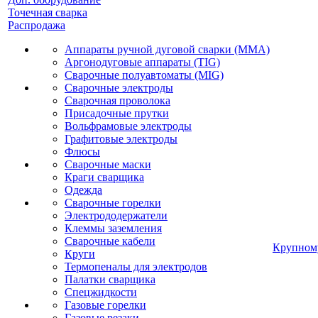
Точечная сварка
Распродажа
Аппараты ручной дуговой сварки (MMA)
Аргонодуговые аппараты (TIG)
Сварочные полуавтоматы (MIG)
Сварочные электроды
Сварочная проволока
Присадочные прутки
Вольфрамовые электроды
Графитовые электроды
Флюсы
Сварочные маски
Краги сварщика
Одежда
Сварочные горелки
Электрододержатели
Клеммы заземления
Сварочные кабели
Крупном
Круги
Термопеналы для электродов
Палатки сварщика
Спецжидкости
Газовые горелки
Газовые резаки