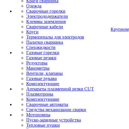
Краги сварщика
Одежда
Сварочные горелки
Электрододержатели
Клеммы заземления
Сварочные кабели
Крупном
Круги
Термопеналы для электродов
Палатки сварщика
Спецжидкости
Газовые горелки
Газовые резаки
Редукторы
Манометры
Вентили, клапаны
Газовые рукава
Комплектующие
Аппараты плазменной резки CUT
Плазмотроны
Комплектующие
Сварочные автоматы
Средства механизации сварки
Мотопомпы
Пуско-зарядные устройства
Тепловые пушки