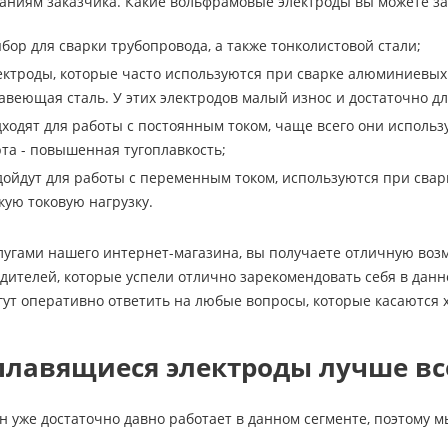
аниям заказчика. Какие вольфрамовые электроды вы можете зак
бор для сварки трубопровода, а также тонколистовой стали;
ектроды, которые часто используются при сварке алюминиевых 
веющая сталь. У этих электродов малый износ и достаточно 
дходят для работы с постоянным током, чаще всего они исполь
та - повышенная тугоплавкость;
дойдут для работы с переменным током, используются при свар
ую токовую нагрузку.
лугами нашего интернет-магазина, вы получаете отличную воз
дителей, которые успели отлично зарекомендовать себя в дан
ут оперативно ответить на любые вопросы, которые касаются 
лавящиеся электроды лучше все
 уже достаточно давно работает в данном сегменте, поэтому 