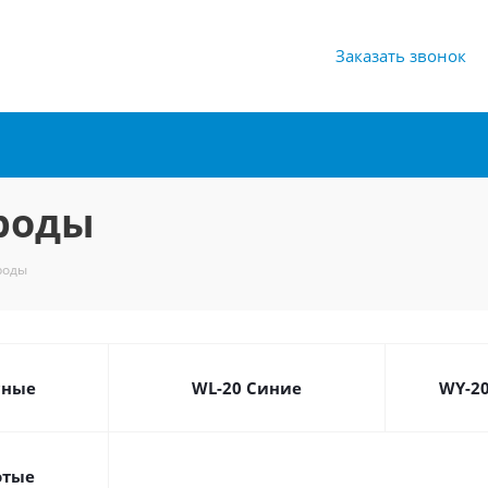
Заказать звонок
роды
роды
сные
WL-20 Синие
WY-2
отые