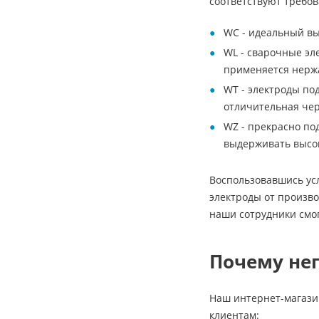
соответствуют требов
WC - идеальный вы
WL - сварочные эл
применяется нержа
WT - электроды по
отличительная чер
WZ - прекрасно по
выдерживать высок
Воспользовавшись ус
электроды от произво
наши сотрудники смог
Почему неп
Наш интернет-магазин
клиентам: