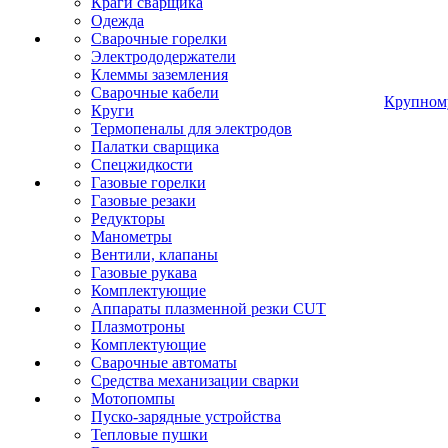
Краги сварщика
Одежда
Сварочные горелки
Электрододержатели
Клеммы заземления
Сварочные кабели
Крупном
Круги
Термопеналы для электродов
Палатки сварщика
Спецжидкости
Газовые горелки
Газовые резаки
Редукторы
Манометры
Вентили, клапаны
Газовые рукава
Комплектующие
Аппараты плазменной резки CUT
Плазмотроны
Комплектующие
Сварочные автоматы
Средства механизации сварки
Мотопомпы
Пуско-зарядные устройства
Тепловые пушки