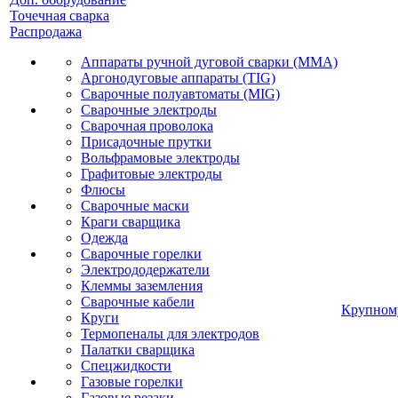
Точечная сварка
Распродажа
Аппараты ручной дуговой сварки (MMA)
Аргонодуговые аппараты (TIG)
Сварочные полуавтоматы (MIG)
Сварочные электроды
Сварочная проволока
Присадочные прутки
Вольфрамовые электроды
Графитовые электроды
Флюсы
Сварочные маски
Краги сварщика
Одежда
Сварочные горелки
Электрододержатели
Клеммы заземления
Сварочные кабели
Крупном
Круги
Термопеналы для электродов
Палатки сварщика
Спецжидкости
Газовые горелки
Газовые резаки