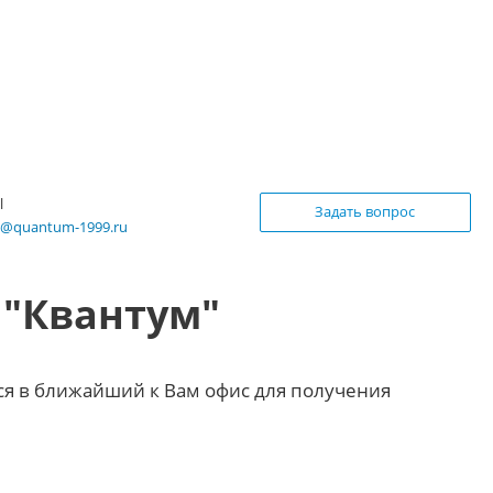
l
Задать вопрос
z@quantum-1999.ru
 "Квантум"
ся в ближайший к Вам офис для получения