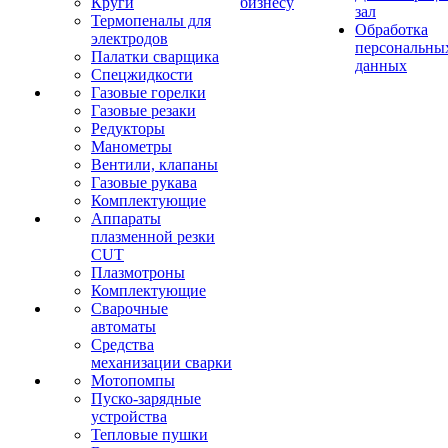
Круги
бизнесу
зал
Термопеналы для
Обработка
электродов
персональны
Палатки сварщика
данных
Спецжидкости
Газовые горелки
Газовые резаки
Редукторы
Манометры
Вентили, клапаны
Газовые рукава
Комплектующие
Аппараты
плазменной резки
CUT
Плазмотроны
Комплектующие
Сварочные
автоматы
Средства
механизации сварки
Мотопомпы
Пуско-зарядные
устройства
Тепловые пушки