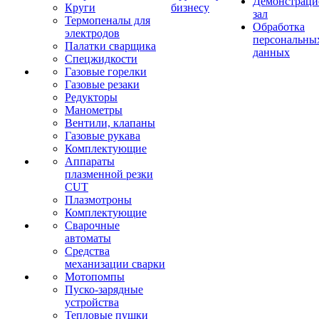
Демонстрац
Круги
бизнесу
зал
Термопеналы для
Обработка
электродов
персональны
Палатки сварщика
данных
Спецжидкости
Газовые горелки
Газовые резаки
Редукторы
Манометры
Вентили, клапаны
Газовые рукава
Комплектующие
Аппараты
плазменной резки
CUT
Плазмотроны
Комплектующие
Сварочные
автоматы
Средства
механизации сварки
Мотопомпы
Пуско-зарядные
устройства
Тепловые пушки