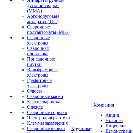
Аппараты ручной
дуговой сварки
(MMA)
Аргонодуговые
аппараты (TIG)
Сварочные
полуавтоматы (MIG)
Сварочные
электроды
Сварочная
проволока
Присадочные
прутки
Вольфрамовые
электроды
Графитовые
электроды
Флюсы
Сварочные маски
Краги сварщика
Компания
Одежда
Сварочные горелки
Акции
Электрододержатели
Новости
Клеммы заземления
Лицензии
Сварочные кабели
Крупному
Демонстрац