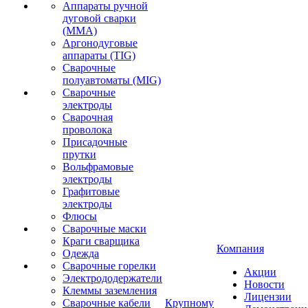
Аппараты ручной
дуговой сварки
(MMA)
Аргонодуговые
аппараты (TIG)
Сварочные
полуавтоматы (MIG)
Сварочные
электроды
Сварочная
проволока
Присадочные
прутки
Вольфрамовые
электроды
Графитовые
электроды
Флюсы
Сварочные маски
Краги сварщика
Компания
Одежда
Сварочные горелки
Акции
Электрододержатели
Новости
Клеммы заземления
Лицензии
Сварочные кабели
Крупному