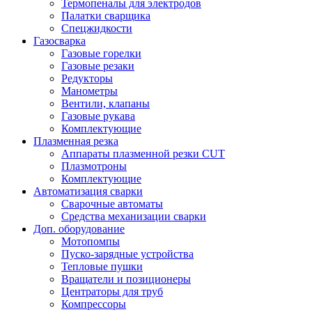
Термопеналы для электродов
Палатки сварщика
Спецжидкости
Газосварка
Газовые горелки
Газовые резаки
Редукторы
Манометры
Вентили, клапаны
Газовые рукава
Комплектующие
Плазменная резка
Аппараты плазменной резки CUT
Плазмотроны
Комплектующие
Автоматизация сварки
Сварочные автоматы
Средства механизации сварки
Доп. оборудование
Мотопомпы
Пуско-зарядные устройства
Тепловые пушки
Вращатели и позиционеры
Центраторы для труб
Компрессоры