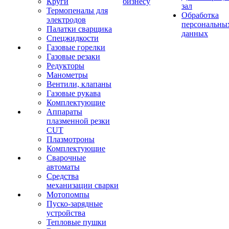
Круги
бизнесу
зал
Термопеналы для
Обработка
электродов
персональны
Палатки сварщика
данных
Спецжидкости
Газовые горелки
Газовые резаки
Редукторы
Манометры
Вентили, клапаны
Газовые рукава
Комплектующие
Аппараты
плазменной резки
CUT
Плазмотроны
Комплектующие
Сварочные
автоматы
Средства
механизации сварки
Мотопомпы
Пуско-зарядные
устройства
Тепловые пушки