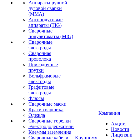
Аппараты ручной
дуговой сварки
(MMA)
Аргонодуговые
аппараты (TIG)
Сварочные
полуавтоматы (MIG)
Сварочные
электроды
Сварочная
проволока
Присадочные
прутки
Вольфрамовые
электроды
Графитовые
электроды
Флюсы
Сварочные маски
Краги сварщика
Компания
Одежда
Сварочные горелки
Акции
Электрододержатели
Новости
Клеммы заземления
Лицензии
Сварочные кабели
Крупному