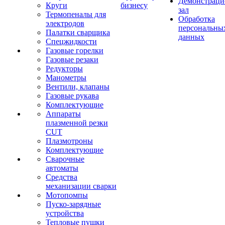
Демонстрац
Круги
бизнесу
зал
Термопеналы для
Обработка
электродов
персональны
Палатки сварщика
данных
Спецжидкости
Газовые горелки
Газовые резаки
Редукторы
Манометры
Вентили, клапаны
Газовые рукава
Комплектующие
Аппараты
плазменной резки
CUT
Плазмотроны
Комплектующие
Сварочные
автоматы
Средства
механизации сварки
Мотопомпы
Пуско-зарядные
устройства
Тепловые пушки