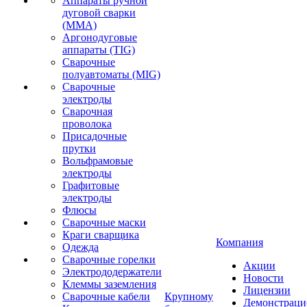
Аппараты ручной
дуговой сварки
(MMA)
Аргонодуговые
аппараты (TIG)
Сварочные
полуавтоматы (MIG)
Сварочные
электроды
Сварочная
проволока
Присадочные
прутки
Вольфрамовые
электроды
Графитовые
электроды
Флюсы
Сварочные маски
Краги сварщика
Компания
Одежда
Сварочные горелки
Акции
Электрододержатели
Новости
Клеммы заземления
Лицензии
Сварочные кабели
Крупному
Демонстрац