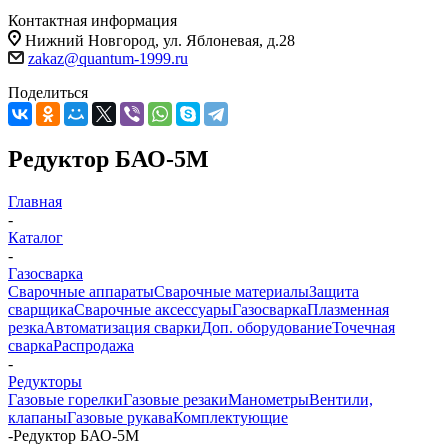
Контактная информация
Нижний Новгород, ул. Яблоневая, д.28
zakaz@quantum-1999.ru
Поделиться
Редуктор БАО-5М
Главная
-
Каталог
-
Газосварка
Сварочные аппараты
Сварочные материалы
Защита
сварщика
Сварочные аксессуары
Газосварка
Плазменная
резка
Автоматизация сварки
Доп. оборудование
Точечная
сварка
Распродажа
-
Редукторы
Газовые горелки
Газовые резаки
Манометры
Вентили,
клапаны
Газовые рукава
Комплектующие
-
Редуктор БАО-5М