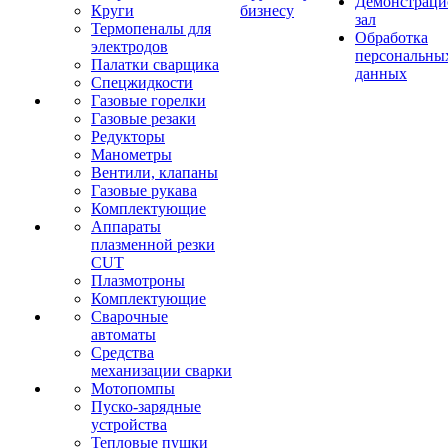
Демонстрац
Круги
бизнесу
зал
Термопеналы для
Обработка
электродов
персональны
Палатки сварщика
данных
Спецжидкости
Газовые горелки
Газовые резаки
Редукторы
Манометры
Вентили, клапаны
Газовые рукава
Комплектующие
Аппараты
плазменной резки
CUT
Плазмотроны
Комплектующие
Сварочные
автоматы
Средства
механизации сварки
Мотопомпы
Пуско-зарядные
устройства
Тепловые пушки