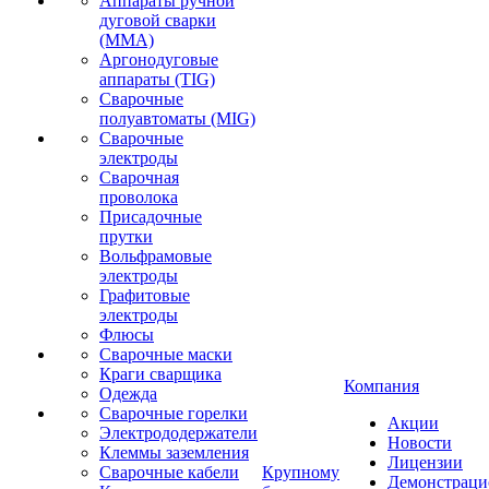
Аппараты ручной
дуговой сварки
(MMA)
Аргонодуговые
аппараты (TIG)
Сварочные
полуавтоматы (MIG)
Сварочные
электроды
Сварочная
проволока
Присадочные
прутки
Вольфрамовые
электроды
Графитовые
электроды
Флюсы
Сварочные маски
Краги сварщика
Компания
Одежда
Сварочные горелки
Акции
Электрододержатели
Новости
Клеммы заземления
Лицензии
Сварочные кабели
Крупному
Демонстрац