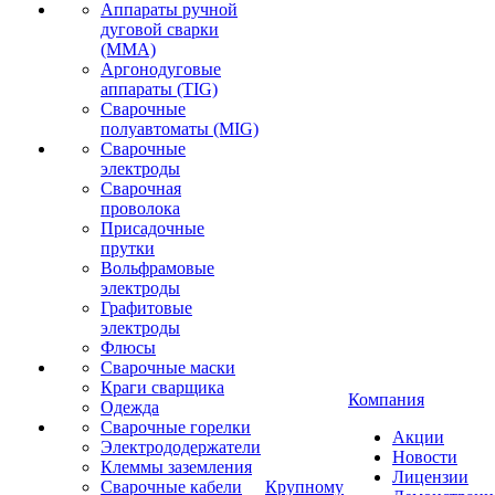
Аппараты ручной
дуговой сварки
(MMA)
Аргонодуговые
аппараты (TIG)
Сварочные
полуавтоматы (MIG)
Сварочные
электроды
Сварочная
проволока
Присадочные
прутки
Вольфрамовые
электроды
Графитовые
электроды
Флюсы
Сварочные маски
Краги сварщика
Компания
Одежда
Сварочные горелки
Акции
Электрододержатели
Новости
Клеммы заземления
Лицензии
Сварочные кабели
Крупному