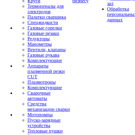
Круги
бизнесу
зал
Термопеналы для
Обработка
электродов
персональны
Палатки сварщика
данных
Спецжидкости
Газовые горелки
Газовые резаки
Редукторы
Манометры
Вентили, клапаны
Газовые рукава
Комплектующие
Аппараты
плазменной резки
CUT
Плазмотроны
Комплектующие
Сварочные
автоматы
Средства
механизации сварки
Мотопомпы
Пуско-зарядные
устройства
Тепловые пушки