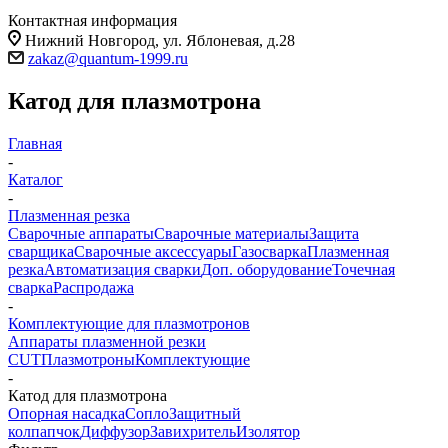
Контактная информация
Нижний Новгород, ул. Яблоневая, д.28
zakaz@quantum-1999.ru
Катод для плазмотрона
Главная
-
Каталог
-
Плазменная резка
Сварочные аппараты
Сварочные материалы
Защита
сварщика
Сварочные аксессуары
Газосварка
Плазменная
резка
Автоматизация сварки
Доп. оборудование
Точечная
сварка
Распродажа
-
Комплектующие для плазмотронов
Аппараты плазменной резки
CUT
Плазмотроны
Комплектующие
-
Катод для плазмотрона
Опорная насадка
Сопло
Защитный
колпапчок
Диффузор
Завихритель
Изолятор