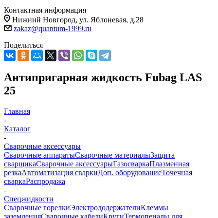
Контактная информация
Нижний Новгород, ул. Яблоневая, д.28
zakaz@quantum-1999.ru
Поделиться
Антипригарная жидкость Fubag LAS
25
Главная
-
Каталог
-
Сварочные аксессуары
Сварочные аппараты
Сварочные материалы
Защита
сварщика
Сварочные аксессуары
Газосварка
Плазменная
резка
Автоматизация сварки
Доп. оборудование
Точечная
сварка
Распродажа
-
Спецжидкости
Сварочные горелки
Электрододержатели
Клеммы
заземления
Сварочные кабели
Круги
Термопеналы для