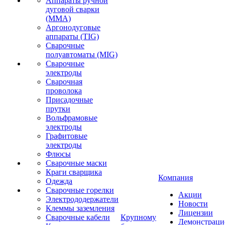
Аппараты ручной
дуговой сварки
(MMA)
Аргонодуговые
аппараты (TIG)
Сварочные
полуавтоматы (MIG)
Сварочные
электроды
Сварочная
проволока
Присадочные
прутки
Вольфрамовые
электроды
Графитовые
электроды
Флюсы
Сварочные маски
Краги сварщика
Компания
Одежда
Сварочные горелки
Акции
Электрододержатели
Новости
Клеммы заземления
Лицензии
Сварочные кабели
Крупному
Демонстрац