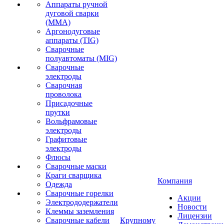
Аппараты ручной
дуговой сварки
(MMA)
Аргонодуговые
аппараты (TIG)
Сварочные
полуавтоматы (MIG)
Сварочные
электроды
Сварочная
проволока
Присадочные
прутки
Вольфрамовые
электроды
Графитовые
электроды
Флюсы
Сварочные маски
Краги сварщика
Компания
Одежда
Сварочные горелки
Акции
Электрододержатели
Новости
Клеммы заземления
Лицензии
Сварочные кабели
Крупному