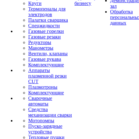
Демонстрац
Круги
бизнесу
зал
Термопеналы для
Обработка
электродов
персональны
Палатки сварщика
данных
Спецжидкости
Газовые горелки
Газовые резаки
Редукторы
Манометры
Вентили, клапаны
Газовые рукава
Комплектующие
Аппараты
плазменной резки
CUT
Плазмотроны
Комплектующие
Сварочные
автоматы
Средства
механизации сварки
Мотопомпы
Пуско-зарядные
устройства
Тепловые пушки