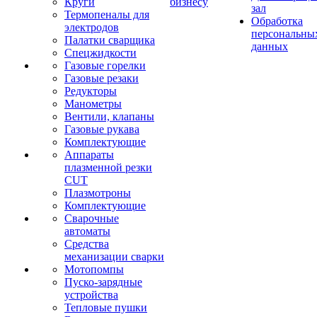
Круги
бизнесу
зал
Термопеналы для
Обработка
электродов
персональны
Палатки сварщика
данных
Спецжидкости
Газовые горелки
Газовые резаки
Редукторы
Манометры
Вентили, клапаны
Газовые рукава
Комплектующие
Аппараты
плазменной резки
CUT
Плазмотроны
Комплектующие
Сварочные
автоматы
Средства
механизации сварки
Мотопомпы
Пуско-зарядные
устройства
Тепловые пушки