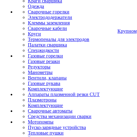
Краги сварщика
Одежда
Сварочные горелки
Электрододержатели
Клеммы заземления
Сварочные кабели
Крупном
Круги
Термопеналы для электродов
Палатки сварщика
Спецжидкости
Газовые горелки
Газовые резаки
Редукторы
Манометры
Вентили, клапаны
Газовые рукава
Комплектующие
Аппараты плазменной резки CUT
Плазмотроны
Комплектующие
Сварочные автоматы
Средства механизации сварки
Мотопомпы
Пуско-зарядные устройства
Тепловые пушки