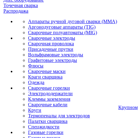
Точечная сварка
Распродажа
Аппараты ручной дуговой сварки (MMA)
Аргонодуговые аппараты (TIG)
Сварочные полуавтоматы (MIG)
Сварочные электроды
Сварочная проволока
Присадочные прутки
Вольфрамовые электроды
Графитовые электроды
Флюсы
Сварочные маски
Краги сварщика
Одежда
Сварочные горелки
Электрододержатели
Клеммы заземления
Сварочные кабели
Крупном
Круги
Термопеналы для электродов
Палатки сварщика
Спецжидкости
Газовые горелки
Газовые резаки