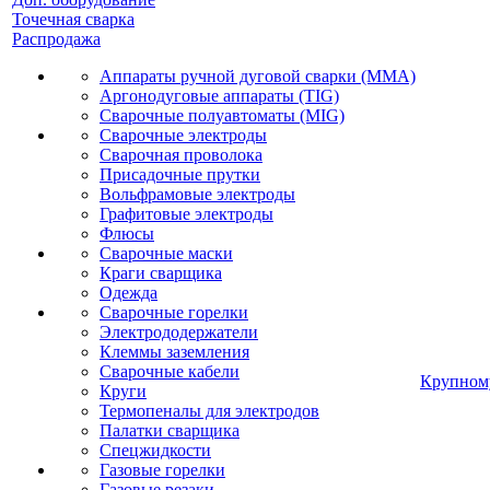
Точечная сварка
Распродажа
Аппараты ручной дуговой сварки (MMA)
Аргонодуговые аппараты (TIG)
Сварочные полуавтоматы (MIG)
Сварочные электроды
Сварочная проволока
Присадочные прутки
Вольфрамовые электроды
Графитовые электроды
Флюсы
Сварочные маски
Краги сварщика
Одежда
Сварочные горелки
Электрододержатели
Клеммы заземления
Сварочные кабели
Крупном
Круги
Термопеналы для электродов
Палатки сварщика
Спецжидкости
Газовые горелки
Газовые резаки