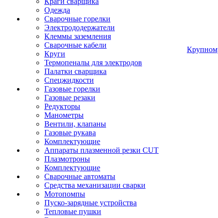
Краги сварщика
Одежда
Сварочные горелки
Электрододержатели
Клеммы заземления
Сварочные кабели
Крупном
Круги
Термопеналы для электродов
Палатки сварщика
Спецжидкости
Газовые горелки
Газовые резаки
Редукторы
Манометры
Вентили, клапаны
Газовые рукава
Комплектующие
Аппараты плазменной резки CUT
Плазмотроны
Комплектующие
Сварочные автоматы
Средства механизации сварки
Мотопомпы
Пуско-зарядные устройства
Тепловые пушки