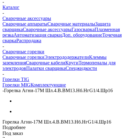
-
Каталог
-
Сварочные аксессуары
Сварочные аппараты
Сварочные материалы
Защита
сварщика
Сварочные аксессуары
Газосварка
Плазменная
резка
Автоматизация сварки
Доп. оборудование
Точечная
сварка
Распродажа
-
Сварочные горелки
Сварочные горелки
Электрододержатели
Клеммы
заземления
Сварочные кабели
Круги
Термопеналы для
электродов
Палатки сварщика
Спецжидкости
-
Горелки TIG
Горелки MIG
Комплектующие
-
Горелка Агни-17М Шл.4.В.ВМ13.Нб.НгG1/4.Шр16
Горелка Агни-17М Шл.4.В.ВМ13.Нб.НгG1/4.Шр16
Подробнее
Под заказ