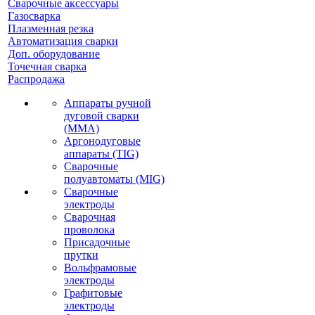
Сварочные аксессуары
Газосварка
Плазменная резка
Автоматизация сварки
Доп. оборудование
Точечная сварка
Распродажа
Аппараты ручной
дуговой сварки
(MMA)
Аргонодуговые
аппараты (TIG)
Сварочные
полуавтоматы (MIG)
Сварочные
электроды
Сварочная
проволока
Присадочные
прутки
Вольфрамовые
электроды
Графитовые
электроды