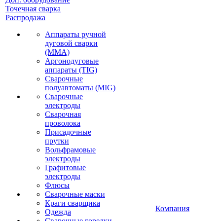
Точечная сварка
Распродажа
Аппараты ручной
дуговой сварки
(MMA)
Аргонодуговые
аппараты (TIG)
Сварочные
полуавтоматы (MIG)
Сварочные
электроды
Сварочная
проволока
Присадочные
прутки
Вольфрамовые
электроды
Графитовые
электроды
Флюсы
Сварочные маски
Краги сварщика
Компания
Одежда
Сварочные горелки