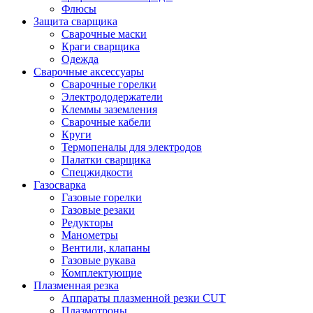
Флюсы
Защита сварщика
Сварочные маски
Краги сварщика
Одежда
Сварочные аксессуары
Сварочные горелки
Электрододержатели
Клеммы заземления
Сварочные кабели
Круги
Термопеналы для электродов
Палатки сварщика
Спецжидкости
Газосварка
Газовые горелки
Газовые резаки
Редукторы
Манометры
Вентили, клапаны
Газовые рукава
Комплектующие
Плазменная резка
Аппараты плазменной резки CUT
Плазмотроны