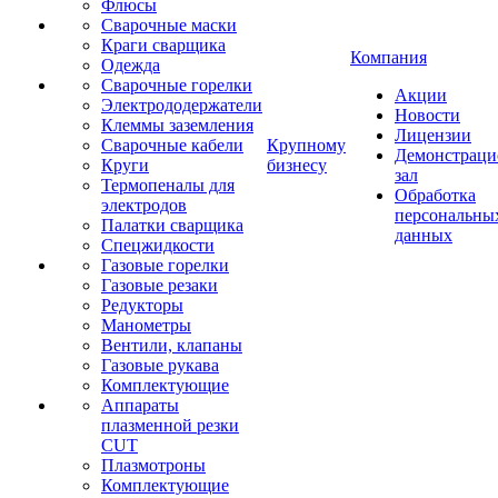
Флюсы
Сварочные маски
Краги сварщика
Компания
Одежда
Сварочные горелки
Акции
Электрододержатели
Новости
Клеммы заземления
Лицензии
Сварочные кабели
Крупному
Демонстрац
Круги
бизнесу
зал
Термопеналы для
Обработка
электродов
персональны
Палатки сварщика
данных
Спецжидкости
Газовые горелки
Газовые резаки
Редукторы
Манометры
Вентили, клапаны
Газовые рукава
Комплектующие
Аппараты
плазменной резки
CUT
Плазмотроны
Комплектующие