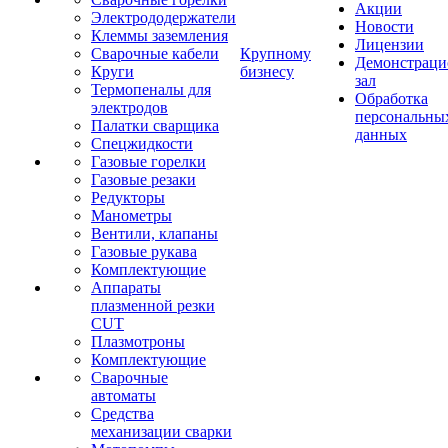
Акции
Электрододержатели
Новости
Клеммы заземления
Лицензии
Сварочные кабели
Крупному
Демонстрац
Круги
бизнесу
зал
Термопеналы для
Обработка
электродов
персональны
Палатки сварщика
данных
Спецжидкости
Газовые горелки
Газовые резаки
Редукторы
Манометры
Вентили, клапаны
Газовые рукава
Комплектующие
Аппараты
плазменной резки
CUT
Плазмотроны
Комплектующие
Сварочные
автоматы
Средства
механизации сварки