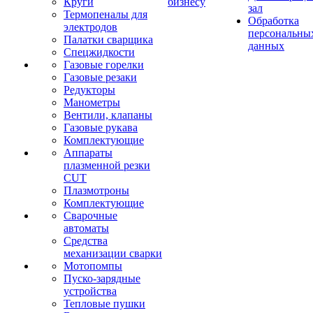
Круги
бизнесу
зал
Термопеналы для
Обработка
электродов
персональны
Палатки сварщика
данных
Спецжидкости
Газовые горелки
Газовые резаки
Редукторы
Манометры
Вентили, клапаны
Газовые рукава
Комплектующие
Аппараты
плазменной резки
CUT
Плазмотроны
Комплектующие
Сварочные
автоматы
Средства
механизации сварки
Мотопомпы
Пуско-зарядные
устройства
Тепловые пушки