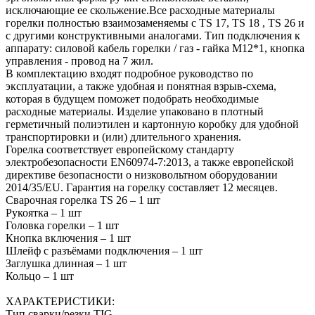
исключающие ее скольжение.Все расходные материалы
горелки полностью взаимозаменяемы с TS 17, TS 18 , TS 26 и
с другими конструктивными аналогами. Тип подключения к
аппарату: силовой кабель горелки / газ - гайка M12*1, кнопка
управления - провод на 7 жил.
В комплектацию входят подробное руководство по
эксплуатации, а также удобная и понятная взрыв-схема,
которая в будущем поможет подобрать необходимые
расходные материалы. Изделие упаковано в плотный
герметичный полиэтилен и картонную коробку для удобной
транспортировки и (или) длительного хранения.
Горелка соответствует европейскому стандарту
электробезопасности EN60974-7:2013, а также европейской
директиве безопасности о низковольтном оборудовании
2014/35/EU. Гарантия на горелку составляет 12 месяцев.
Сварочная горелка TS 26 – 1 шт
Рукоятка – 1 шт
Головка горелки – 1 шт
Кнопка включения – 1 шт
Шлейф с разъёмами подключения – 1 шт
Заглушка длинная – 1 шт
Кольцо – 1 шт
ХАРАКТЕРИСТИКИ:
Тип сварки/резки TIG