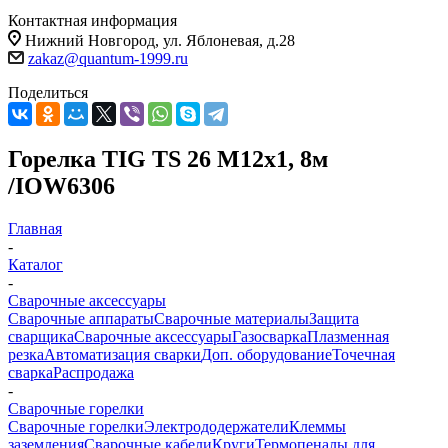
Контактная информация
Нижний Новгород, ул. Яблоневая, д.28
zakaz@quantum-1999.ru
Поделиться
Горелка TIG TS 26 М12х1, 8м
/IOW6306
Главная
-
Каталог
-
Сварочные аксессуары
Сварочные аппараты
Сварочные материалы
Защита
сварщика
Сварочные аксессуары
Газосварка
Плазменная
резка
Автоматизация сварки
Доп. оборудование
Точечная
сварка
Распродажа
-
Сварочные горелки
Сварочные горелки
Электрододержатели
Клеммы
заземления
Сварочные кабели
Круги
Термопеналы для