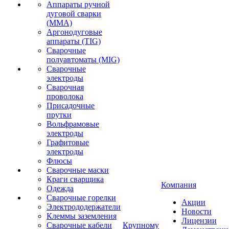
Аппараты ручной
дуговой сварки
(MMA)
Аргонодуговые
аппараты (TIG)
Сварочные
полуавтоматы (MIG)
Сварочные
электроды
Сварочная
проволока
Присадочные
прутки
Вольфрамовые
электроды
Графитовые
электроды
Флюсы
Сварочные маски
Краги сварщика
Компания
Одежда
Сварочные горелки
Акции
Электрододержатели
Новости
Клеммы заземления
Лицензии
Сварочные кабели
Крупному