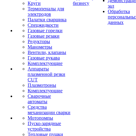
Демонстрац
Круги
бизнесу
зал
Термопеналы для
Обработка
электродов
персональны
Палатки сварщика
данных
Спецжидкости
Газовые горелки
Газовые резаки
Редукторы
Манометры
Вентили, клапаны
Газовые рукава
Комплектующие
Аппараты
плазменной резки
CUT
Плазмотроны
Комплектующие
Сварочные
автоматы
Средства
механизации сварки
Мотопомпы
Пуско-зарядные
устройства
Тепловые пушки