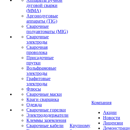
Аппараты ручной
дуговой сварки
(MMA)
Аргонодуговые
аппараты (TIG)
Сварочные
полуавтоматы (MIG)
Сварочные
электроды
Сварочная
проволока
Присадочные
прутки
Вольфрамовые
электроды
Графитовые
электроды
Флюсы
Сварочные маски
Краги сварщика
Компания
Одежда
Сварочные горелки
Акции
Электрододержатели
Новости
Клеммы заземления
Лицензии
Сварочные кабели
Крупному
Демонстрац