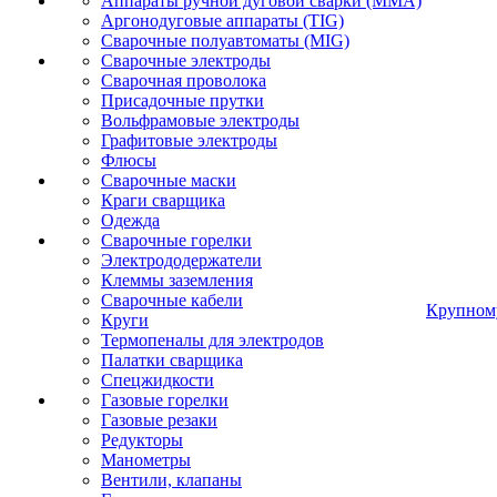
Аппараты ручной дуговой сварки (MMA)
Аргонодуговые аппараты (TIG)
Сварочные полуавтоматы (MIG)
Сварочные электроды
Сварочная проволока
Присадочные прутки
Вольфрамовые электроды
Графитовые электроды
Флюсы
Сварочные маски
Краги сварщика
Одежда
Сварочные горелки
Электрододержатели
Клеммы заземления
Сварочные кабели
Крупном
Круги
Термопеналы для электродов
Палатки сварщика
Спецжидкости
Газовые горелки
Газовые резаки
Редукторы
Манометры
Вентили, клапаны