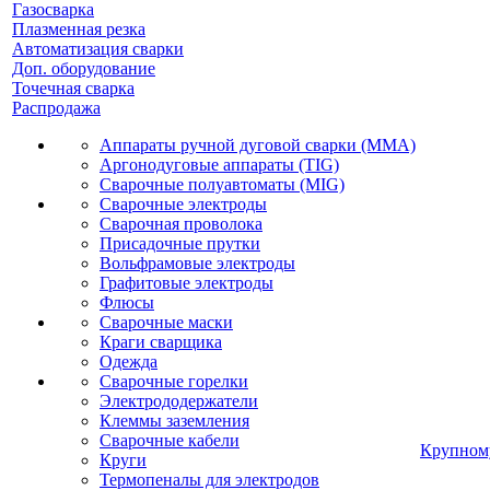
Газосварка
Плазменная резка
Автоматизация сварки
Доп. оборудование
Точечная сварка
Распродажа
Аппараты ручной дуговой сварки (MMA)
Аргонодуговые аппараты (TIG)
Сварочные полуавтоматы (MIG)
Сварочные электроды
Сварочная проволока
Присадочные прутки
Вольфрамовые электроды
Графитовые электроды
Флюсы
Сварочные маски
Краги сварщика
Одежда
Сварочные горелки
Электрододержатели
Клеммы заземления
Сварочные кабели
Крупном
Круги
Термопеналы для электродов