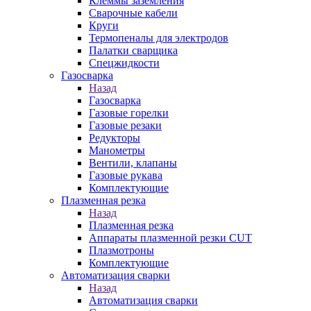
Клеммы заземления
Сварочные кабели
Круги
Термопеналы для электродов
Палатки сварщика
Спецжидкости
Газосварка
Назад
Газосварка
Газовые горелки
Газовые резаки
Редукторы
Манометры
Вентили, клапаны
Газовые рукава
Комплектующие
Плазменная резка
Назад
Плазменная резка
Аппараты плазменной резки CUT
Плазмотроны
Комплектующие
Автоматизация сварки
Назад
Автоматизация сварки