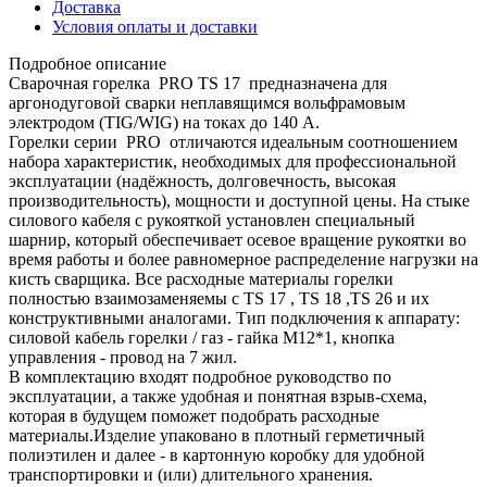
Доставка
Условия оплаты и доставки
Подробное описание
Сварочная горелка PRO TS 17 предназначена для
аргонодуговой сварки неплавящимся вольфрамовым
электродом (TIG/WIG) на токах до 140 А.
Горелки серии PRO отличаются идеальным соотношением
набора характеристик, необходимых для профессиональной
эксплуатации (надёжность, долговечность, высокая
производительность), мощности и доступной цены. На стыке
силового кабеля с рукояткой установлен специальный
шарнир, который обеспечивает осевое вращение рукоятки во
время работы и более равномерное распределение нагрузки на
кисть сварщика. Все расходные материалы горелки
полностью взаимозаменяемы с TS 17 , TS 18 ,TS 26 и их
конструктивными аналогами. Тип подключения к аппарату:
силовой кабель горелки / газ - гайка M12*1, кнопка
управления - провод на 7 жил.
В комплектацию входят подробное руководство по
эксплуатации, а также удобная и понятная взрыв-схема,
которая в будущем поможет подобрать расходные
материалы.Изделие упаковано в плотный герметичный
полиэтилен и далее - в картонную коробку для удобной
транспортировки и (или) длительного хранения.