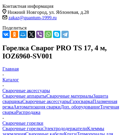
Контактная информация
Нижний Новгород, ул. Яблоневая, д.28
zakaz@quantum-1999.ru
Поделиться
Горелка Сварог PRO TS 17, 4 м,
IOZ6960-SV001
Главная
-
Каталог
-
Сварочные аксессуары
Сварочные аппараты
Сварочные материалы
Защита
сварщика
Сварочные аксессуары
Газосварка
Плазменная
резка
Автоматизация сварки
Доп. оборудование
Точечная
сварка
Распродажа
-
Сварочные горелки
Сварочные горелки
Электрододержатели
Клеммы
заземления
Сварочные кабели
Круги
Термопеналы для