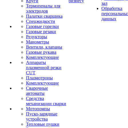
Круги
бизнесу
зал
Термопеналы для
Обработка
электродов
персональны
Палатки сварщика
данных
Спецжидкости
Газовые горелки
Газовые резаки
Редукторы
Манометры
Вентили, клапаны
Газовые рукава
Комплектующие
Аппараты
плазменной резки
CUT
Плазмотроны
Комплектующие
Сварочные
автоматы
Средства
механизации сварки
Мотопомпы
Пуско-зарядные
устройства
Тепловые пушки