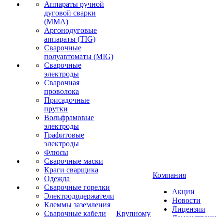
Аппараты ручной
дуговой сварки
(MMA)
Аргонодуговые
аппараты (TIG)
Сварочные
полуавтоматы (MIG)
Сварочные
электроды
Сварочная
проволока
Присадочные
прутки
Вольфрамовые
электроды
Графитовые
электроды
Флюсы
Сварочные маски
Краги сварщика
Компания
Одежда
Сварочные горелки
Акции
Электрододержатели
Новости
Клеммы заземления
Лицензии
Сварочные кабели
Крупному