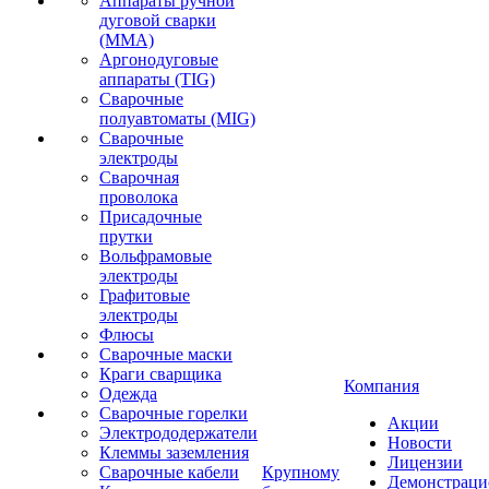
Аппараты ручной
дуговой сварки
(MMA)
Аргонодуговые
аппараты (TIG)
Сварочные
полуавтоматы (MIG)
Сварочные
электроды
Сварочная
проволока
Присадочные
прутки
Вольфрамовые
электроды
Графитовые
электроды
Флюсы
Сварочные маски
Краги сварщика
Компания
Одежда
Сварочные горелки
Акции
Электрододержатели
Новости
Клеммы заземления
Лицензии
Сварочные кабели
Крупному
Демонстрац