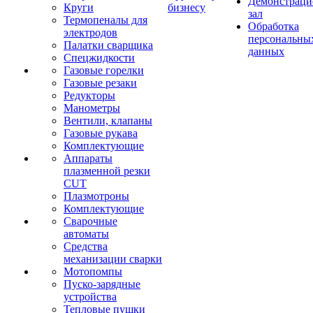
Демонстрац
Круги
бизнесу
зал
Термопеналы для
Обработка
электродов
персональны
Палатки сварщика
данных
Спецжидкости
Газовые горелки
Газовые резаки
Редукторы
Манометры
Вентили, клапаны
Газовые рукава
Комплектующие
Аппараты
плазменной резки
CUT
Плазмотроны
Комплектующие
Сварочные
автоматы
Средства
механизации сварки
Мотопомпы
Пуско-зарядные
устройства
Тепловые пушки