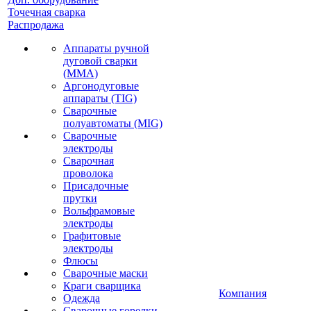
Точечная сварка
Распродажа
Аппараты ручной
дуговой сварки
(MMA)
Аргонодуговые
аппараты (TIG)
Сварочные
полуавтоматы (MIG)
Сварочные
электроды
Сварочная
проволока
Присадочные
прутки
Вольфрамовые
электроды
Графитовые
электроды
Флюсы
Сварочные маски
Краги сварщика
Компания
Одежда
Сварочные горелки