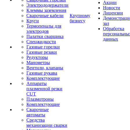
Акции
Электрододержатели
Новости
Клеммы заземления
Лицензии
Сварочные кабели
Крупному
Демонстрац
Круги
бизнесу
зал
Термопеналы для
Обработка
электродов
персональны
Палатки сварщика
данных
Спецжидкости
Газовые горелки
Газовые резаки
Редукторы
Манометры
Вентили, клапаны
Газовые рукава
Комплектующие
Аппараты
плазменной резки
CUT
Плазмотроны
Комплектующие
Сварочные
автоматы
Средства
механизации сварки