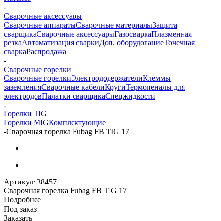
-
Сварочные аксессуары
Сварочные аппараты
Сварочные материалы
Защита
сварщика
Сварочные аксессуары
Газосварка
Плазменная
резка
Автоматизация сварки
Доп. оборудование
Точечная
сварка
Распродажа
-
Сварочные горелки
Сварочные горелки
Электрододержатели
Клеммы
заземления
Сварочные кабели
Круги
Термопеналы для
электродов
Палатки сварщика
Спецжидкости
-
Горелки TIG
Горелки MIG
Комплектующие
-
Сварочная горелка Fubag FB TIG 17
Артикул:
38457
Сварочная горелка Fubag FB TIG 17
Подробнее
Под заказ
Заказать