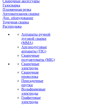
Сварочные аксессуары
Газосварка
Плазменная резка
Автоматизация сварки
Доп. оборудование
Точечная сварка
Распродажа
Аппараты ручной
дуговой сварки
(MMA)
Аргонодуговые
аппараты (TIG)
Сварочные
полуавтоматы (MIG)
Сварочные
электроды
Сварочная
проволока
Присадочные
прутки
Вольфрамовые
электроды
Графитовые
электроды