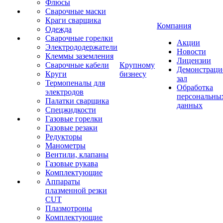
Флюсы
Сварочные маски
Краги сварщика
Компания
Одежда
Сварочные горелки
Акции
Электрододержатели
Новости
Клеммы заземления
Лицензии
Сварочные кабели
Крупному
Демонстрац
Круги
бизнесу
зал
Термопеналы для
Обработка
электродов
персональны
Палатки сварщика
данных
Спецжидкости
Газовые горелки
Газовые резаки
Редукторы
Манометры
Вентили, клапаны
Газовые рукава
Комплектующие
Аппараты
плазменной резки
CUT
Плазмотроны
Комплектующие