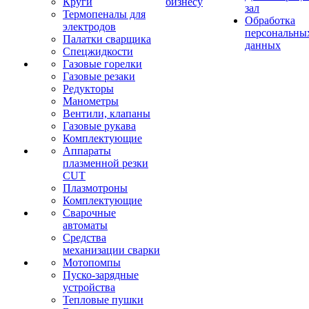
Круги
бизнесу
зал
Термопеналы для
Обработка
электродов
персональны
Палатки сварщика
данных
Спецжидкости
Газовые горелки
Газовые резаки
Редукторы
Манометры
Вентили, клапаны
Газовые рукава
Комплектующие
Аппараты
плазменной резки
CUT
Плазмотроны
Комплектующие
Сварочные
автоматы
Средства
механизации сварки
Мотопомпы
Пуско-зарядные
устройства
Тепловые пушки