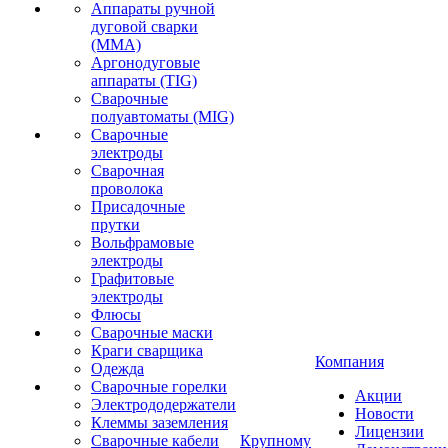
Аппараты ручной
дуговой сварки
(MMA)
Аргонодуговые
аппараты (TIG)
Сварочные
полуавтоматы (MIG)
Сварочные
электроды
Сварочная
проволока
Присадочные
прутки
Вольфрамовые
электроды
Графитовые
электроды
Флюсы
Сварочные маски
Краги сварщика
Компания
Одежда
Сварочные горелки
Акции
Электрододержатели
Новости
Клеммы заземления
Лицензии
Сварочные кабели
Крупному