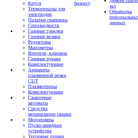
Демонстрац
Круги
бизнесу
зал
Термопеналы для
Обработка
электродов
персональны
Палатки сварщика
данных
Спецжидкости
Газовые горелки
Газовые резаки
Редукторы
Манометры
Вентили, клапаны
Газовые рукава
Комплектующие
Аппараты
плазменной резки
CUT
Плазмотроны
Комплектующие
Сварочные
автоматы
Средства
механизации сварки
Мотопомпы
Пуско-зарядные
устройства
Тепловые пушки