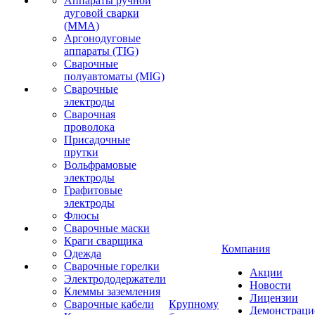
Аппараты ручной
дуговой сварки
(MMA)
Аргонодуговые
аппараты (TIG)
Сварочные
полуавтоматы (MIG)
Сварочные
электроды
Сварочная
проволока
Присадочные
прутки
Вольфрамовые
электроды
Графитовые
электроды
Флюсы
Сварочные маски
Краги сварщика
Компания
Одежда
Сварочные горелки
Акции
Электрододержатели
Новости
Клеммы заземления
Лицензии
Сварочные кабели
Крупному
Демонстрац