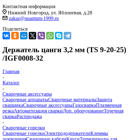
Контактная информация
Нижний Новгород, ул. Яблоневая, д.28
zakaz@quantum-1999.ru
Поделиться
Держатель цанги 3,2 мм (TS 9-20-25)
/IGF0008-32
Главная
-
Каталог
-
Сварочные аксессуары
Сварочные аппараты
Сварочные материалы
Защита
сварщика
Сварочные аксессуары
Газосварка
Плазменная
резка
Автоматизация сварки
Доп. оборудование
Точечная
сварка
Распродажа
-
Сварочные горелки
Сварочные горелки
Электрододержатели
Клеммы
заземления
Сварочные кабели
Круги
Термопеналы для