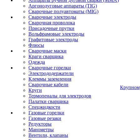
Аппараты ручной дуговой сварки (MMA)
Аргонодуговые аппараты (TIG)
Сварочные полуавтоматы (MIG)
Сварочные электроды
Сварочная проволока
Присадочные прутки
Вольфрамовые электроды
Графитовые электроды
Флюсы
Сварочные маски
Краги сварщика
Одежда
Сварочные горелки
Электрододержатели
Клеммы заземления
Сварочные кабели
Крупном
Круги
Термопеналы для электродов
Палатки сварщика
Спецжидкости
Газовые горелки
Газовые резаки
Редукторы
Манометры
Вентили, клапаны