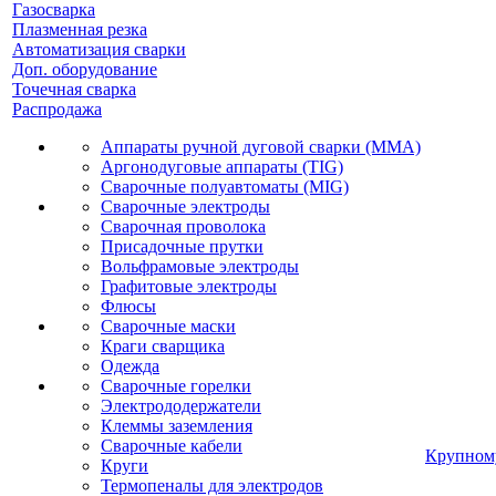
Газосварка
Плазменная резка
Автоматизация сварки
Доп. оборудование
Точечная сварка
Распродажа
Аппараты ручной дуговой сварки (MMA)
Аргонодуговые аппараты (TIG)
Сварочные полуавтоматы (MIG)
Сварочные электроды
Сварочная проволока
Присадочные прутки
Вольфрамовые электроды
Графитовые электроды
Флюсы
Сварочные маски
Краги сварщика
Одежда
Сварочные горелки
Электрододержатели
Клеммы заземления
Сварочные кабели
Крупном
Круги
Термопеналы для электродов