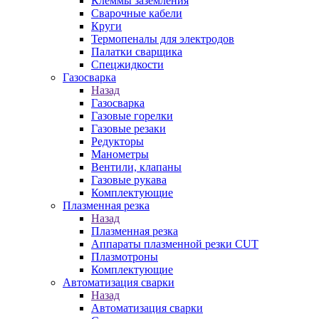
Клеммы заземления
Сварочные кабели
Круги
Термопеналы для электродов
Палатки сварщика
Спецжидкости
Газосварка
Назад
Газосварка
Газовые горелки
Газовые резаки
Редукторы
Манометры
Вентили, клапаны
Газовые рукава
Комплектующие
Плазменная резка
Назад
Плазменная резка
Аппараты плазменной резки CUT
Плазмотроны
Комплектующие
Автоматизация сварки
Назад
Автоматизация сварки