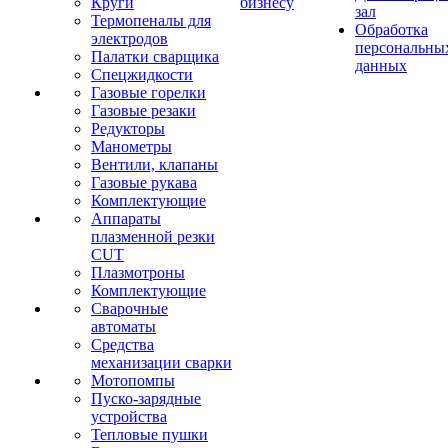
Круги
бизнесу
зал
Термопеналы для
Обработка
электродов
персональны
Палатки сварщика
данных
Спецжидкости
Газовые горелки
Газовые резаки
Редукторы
Манометры
Вентили, клапаны
Газовые рукава
Комплектующие
Аппараты
плазменной резки
CUT
Плазмотроны
Комплектующие
Сварочные
автоматы
Средства
механизации сварки
Мотопомпы
Пуско-зарядные
устройства
Тепловые пушки