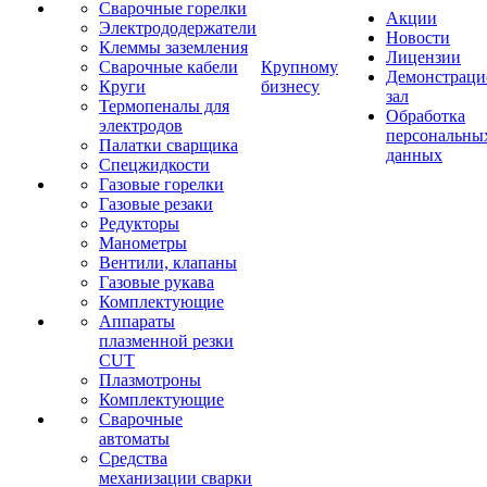
Сварочные горелки
Акции
Электрододержатели
Новости
Клеммы заземления
Лицензии
Сварочные кабели
Крупному
Демонстрац
Круги
бизнесу
зал
Термопеналы для
Обработка
электродов
персональны
Палатки сварщика
данных
Спецжидкости
Газовые горелки
Газовые резаки
Редукторы
Манометры
Вентили, клапаны
Газовые рукава
Комплектующие
Аппараты
плазменной резки
CUT
Плазмотроны
Комплектующие
Сварочные
автоматы
Средства
механизации сварки