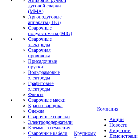
Аппараты ручной
дуговой сварки
(MMA)
Аргонодуговые
аппараты (TIG)
Сварочные
полуавтоматы (MIG)
Сварочные
электроды
Сварочная
проволока
Присадочные
прутки
Вольфрамовые
электроды
Графитовые
электроды
Флюсы
Сварочные маски
Краги сварщика
Компания
Одежда
Сварочные горелки
Акции
Электрододержатели
Новости
Клеммы заземления
Лицензии
Сварочные кабели
Крупному
Демонстрац