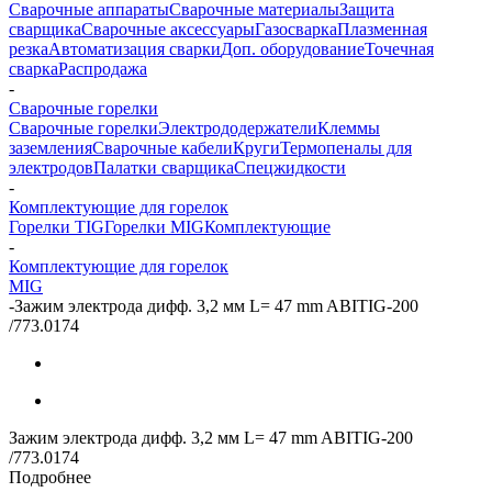
Сварочные аппараты
Сварочные материалы
Защита
сварщика
Сварочные аксессуары
Газосварка
Плазменная
резка
Автоматизация сварки
Доп. оборудование
Точечная
сварка
Распродажа
-
Сварочные горелки
Сварочные горелки
Электрододержатели
Клеммы
заземления
Сварочные кабели
Круги
Термопеналы для
электродов
Палатки сварщика
Спецжидкости
-
Комплектующие для горелок
Горелки TIG
Горелки MIG
Комплектующие
-
Комплектующие для горелок
MIG
-
Зажим электрода дифф. 3,2 мм L= 47 mm ABITIG-200
/773.0174
Зажим электрода дифф. 3,2 мм L= 47 mm ABITIG-200
/773.0174
Подробнее