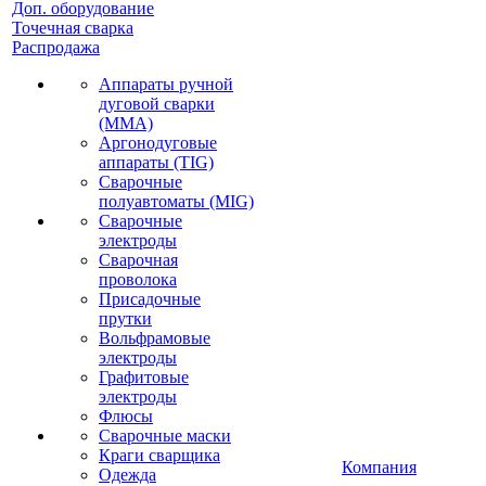
Доп. оборудование
Точечная сварка
Распродажа
Аппараты ручной
дуговой сварки
(MMA)
Аргонодуговые
аппараты (TIG)
Сварочные
полуавтоматы (MIG)
Сварочные
электроды
Сварочная
проволока
Присадочные
прутки
Вольфрамовые
электроды
Графитовые
электроды
Флюсы
Сварочные маски
Краги сварщика
Компания
Одежда