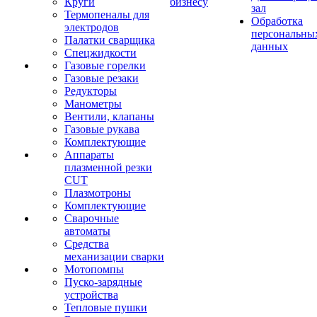
Круги
бизнесу
зал
Термопеналы для
Обработка
электродов
персональны
Палатки сварщика
данных
Спецжидкости
Газовые горелки
Газовые резаки
Редукторы
Манометры
Вентили, клапаны
Газовые рукава
Комплектующие
Аппараты
плазменной резки
CUT
Плазмотроны
Комплектующие
Сварочные
автоматы
Средства
механизации сварки
Мотопомпы
Пуско-зарядные
устройства
Тепловые пушки