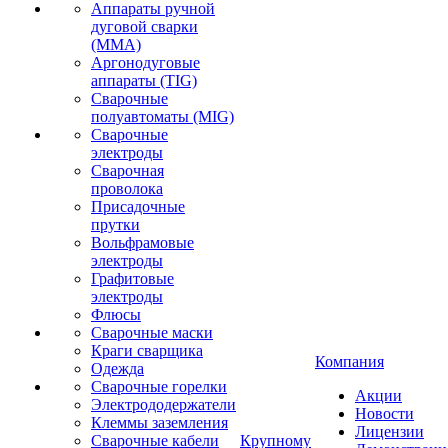
Аппараты ручной
дуговой сварки
(MMA)
Аргонодуговые
аппараты (TIG)
Сварочные
полуавтоматы (MIG)
Сварочные
электроды
Сварочная
проволока
Присадочные
прутки
Вольфрамовые
электроды
Графитовые
электроды
Флюсы
Сварочные маски
Краги сварщика
Компания
Одежда
Сварочные горелки
Акции
Электрододержатели
Новости
Клеммы заземления
Лицензии
Сварочные кабели
Крупному