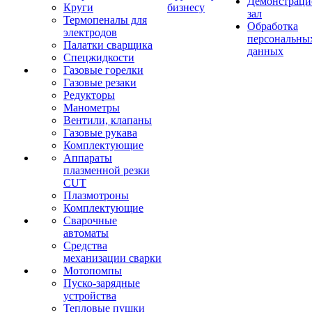
Демонстрац
Круги
бизнесу
зал
Термопеналы для
Обработка
электродов
персональны
Палатки сварщика
данных
Спецжидкости
Газовые горелки
Газовые резаки
Редукторы
Манометры
Вентили, клапаны
Газовые рукава
Комплектующие
Аппараты
плазменной резки
CUT
Плазмотроны
Комплектующие
Сварочные
автоматы
Средства
механизации сварки
Мотопомпы
Пуско-зарядные
устройства
Тепловые пушки