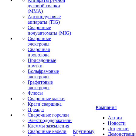
Аппараты ручной
дуговой сварки
(MMA)
Аргонодуговые
аппараты (TIG)
Сварочные
полуавтоматы (MIG)
Сварочные
электроды
Сварочная
проволока
Присадочные
прутки
Вольфрамовые
электроды
Графитовые
электроды
Флюсы
Сварочные маски
Краги сварщика
Компания
Одежда
Сварочные горелки
Акции
Электрододержатели
Новости
Клеммы заземления
Лицензии
Сварочные кабели
Крупному
Демонстрац