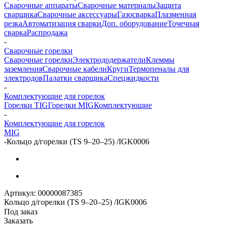
Сварочные аппараты
Сварочные материалы
Защита
сварщика
Сварочные аксессуары
Газосварка
Плазменная
резка
Автоматизация сварки
Доп. оборудование
Точечная
сварка
Распродажа
-
Сварочные горелки
Сварочные горелки
Электрододержатели
Клеммы
заземления
Сварочные кабели
Круги
Термопеналы для
электродов
Палатки сварщика
Спецжидкости
-
Комплектующие для горелок
Горелки TIG
Горелки MIG
Комплектующие
-
Комплектующие для горелок
MIG
-
Кольцо д/горелки (TS 9–20–25) /IGK0006
Артикул:
00000087385
Кольцо д/горелки (TS 9–20–25) /IGK0006
Под заказ
Заказать