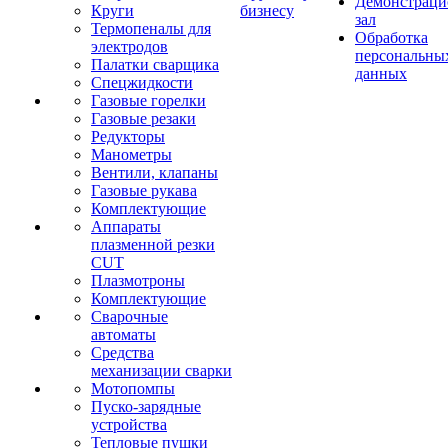
Демонстрац
Круги
бизнесу
зал
Термопеналы для
Обработка
электродов
персональны
Палатки сварщика
данных
Спецжидкости
Газовые горелки
Газовые резаки
Редукторы
Манометры
Вентили, клапаны
Газовые рукава
Комплектующие
Аппараты
плазменной резки
CUT
Плазмотроны
Комплектующие
Сварочные
автоматы
Средства
механизации сварки
Мотопомпы
Пуско-зарядные
устройства
Тепловые пушки