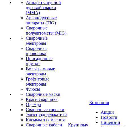
Аппараты ручной
дуговой сварки
(MMA)
Аргонодуговые
аппараты (TIG)
Сварочные
полуавтоматы (MIG)
Сварочные
электроды
Сварочная
проволока
Присадочные
прутки
Вольфрамовые
электроды
Графитовые
электроды
Флюсы
Сварочные маски
Краги сварщика
Компания
Одежда
Сварочные горелки
Акции
Электрододержатели
Новости
Клеммы заземления
Лицензии
Сварочные кабели
Крупному