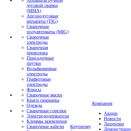
Аппараты ручной
дуговой сварки
(MMA)
Аргонодуговые
аппараты (TIG)
Сварочные
полуавтоматы (MIG)
Сварочные
электроды
Сварочная
проволока
Присадочные
прутки
Вольфрамовые
электроды
Графитовые
электроды
Флюсы
Сварочные маски
Краги сварщика
Компания
Одежда
Сварочные горелки
Акции
Электрододержатели
Новости
Клеммы заземления
Лицензии
Сварочные кабели
Крупному
Демонстрац