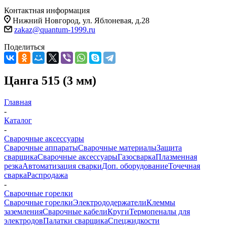
Контактная информация
Нижний Новгород, ул. Яблоневая, д.28
zakaz@quantum-1999.ru
Поделиться
Цанга 515 (3 мм)
Главная
-
Каталог
-
Сварочные аксессуары
Сварочные аппараты
Сварочные материалы
Защита
сварщика
Сварочные аксессуары
Газосварка
Плазменная
резка
Автоматизация сварки
Доп. оборудование
Точечная
сварка
Распродажа
-
Сварочные горелки
Сварочные горелки
Электрододержатели
Клеммы
заземления
Сварочные кабели
Круги
Термопеналы для
электродов
Палатки сварщика
Спецжидкости