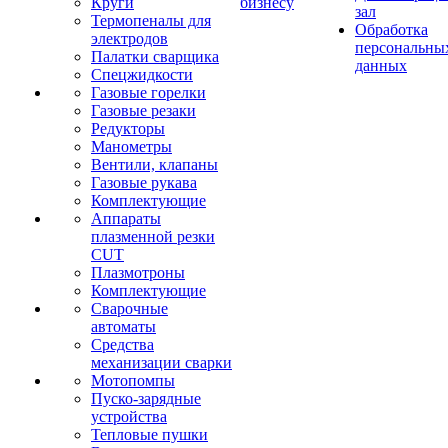
Круги
бизнесу
зал
Термопеналы для
Обработка
электродов
персональны
Палатки сварщика
данных
Спецжидкости
Газовые горелки
Газовые резаки
Редукторы
Манометры
Вентили, клапаны
Газовые рукава
Комплектующие
Аппараты
плазменной резки
CUT
Плазмотроны
Комплектующие
Сварочные
автоматы
Средства
механизации сварки
Мотопомпы
Пуско-зарядные
устройства
Тепловые пушки