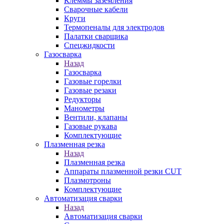
Клеммы заземления
Сварочные кабели
Круги
Термопеналы для электродов
Палатки сварщика
Спецжидкости
Газосварка
Назад
Газосварка
Газовые горелки
Газовые резаки
Редукторы
Манометры
Вентили, клапаны
Газовые рукава
Комплектующие
Плазменная резка
Назад
Плазменная резка
Аппараты плазменной резки CUT
Плазмотроны
Комплектующие
Автоматизация сварки
Назад
Автоматизация сварки