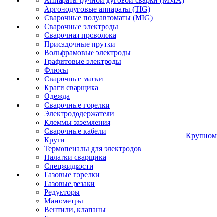
Аппараты ручной дуговой сварки (MMA)
Аргонодуговые аппараты (TIG)
Сварочные полуавтоматы (MIG)
Сварочные электроды
Сварочная проволока
Присадочные прутки
Вольфрамовые электроды
Графитовые электроды
Флюсы
Сварочные маски
Краги сварщика
Одежда
Сварочные горелки
Электрододержатели
Клеммы заземления
Сварочные кабели
Крупном
Круги
Термопеналы для электродов
Палатки сварщика
Спецжидкости
Газовые горелки
Газовые резаки
Редукторы
Манометры
Вентили, клапаны