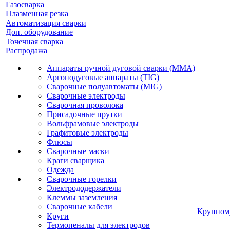
Газосварка
Плазменная резка
Автоматизация сварки
Доп. оборудование
Точечная сварка
Распродажа
Аппараты ручной дуговой сварки (MMA)
Аргонодуговые аппараты (TIG)
Сварочные полуавтоматы (MIG)
Сварочные электроды
Сварочная проволока
Присадочные прутки
Вольфрамовые электроды
Графитовые электроды
Флюсы
Сварочные маски
Краги сварщика
Одежда
Сварочные горелки
Электрододержатели
Клеммы заземления
Сварочные кабели
Крупном
Круги
Термопеналы для электродов