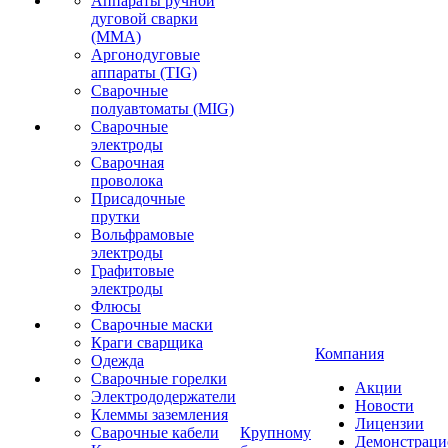
Аппараты ручной
дуговой сварки
(MMA)
Аргонодуговые
аппараты (TIG)
Сварочные
полуавтоматы (MIG)
Сварочные
электроды
Сварочная
проволока
Присадочные
прутки
Вольфрамовые
электроды
Графитовые
электроды
Флюсы
Сварочные маски
Краги сварщика
Компания
Одежда
Сварочные горелки
Акции
Электрододержатели
Новости
Клеммы заземления
Лицензии
Сварочные кабели
Крупному
Демонстрац