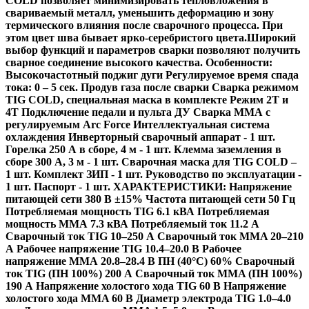
COLD позволяет минимизировать тепловложения в
свариваемый металл, уменьшить деформацию и зону
термического влияния после сварочного процесса. При
этом цвет шва бывает ярко-серебристого цвета.Широкий
выбор функций и параметров сварки позволяют получить
сварное соединение высокого качества. Особенности:
Высокочастотный поджиг дуги Регулируемое время спада
тока: 0 – 5 сек. Продув газа после сварки Сварка режимом
TIG COLD, специальная маска в комплекте Режим 2T и
4T Подключение педали и пульта ДУ Сварка ММА с
регулируемым Arc Force Интеллектуальная система
охлаждения Инверторный сварочный аппарат - 1 шт.
Горелка 250 А в сборе, 4 м - 1 шт. Клемма заземления в
сборе 300 А, 3 м - 1 шт. Сварочная маска для TIG COLD –
1 шт. Комплект ЗИП - 1 шт. Руководство по эксплуатации -
1 шт. Паспорт - 1 шт. ХАРАКТЕРИСТИКИ: Напряжение
питающей сети 380 В ±15% Частота питающей сети 50 Гц
Потребляемая мощность TIG 6.1 кВА Потребляемая
мощность ММА 7.3 кВА Потребляемый ток 11.2 А
Сварочный ток TIG 10–250 А Сварочный ток MMA 20–210
А Рабочее напряжение TIG 10.4–20.0 В Рабочее
напряжение ММА 20.8–28.4 В ПН (40°C) 60% Сварочный
ток TIG (ПН 100%) 200 А Сварочный ток MMA (ПН 100%)
190 А Напряжение холостого хода TIG 60 В Напряжение
холостого хода MMA 60 В Диаметр электрода TIG 1.0–4.0