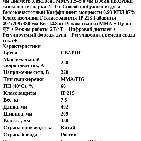
мм Диаметр электрода MMA 1.5–5.0 мм Время продувки
газом после сварки 2–10 с Способ возбуждения дуги
Высокочастотный Коэффициент мощности 0.93 КПД 87%
Класс изоляции F Класс защиты IP 21S Габариты
492x209x380 мм Вес 14.8 кг Режим сварки ММА + Пульт
ДУ + Режим работы 2Т/4Т + Цифровой дисплей +
Регулируемый форсаж дуги + Регулировка времени спада
тока +
Характеристики
Бренд
СВАРОГ
Максимальный
250
сварочный ток, А
Напряжение сети, В
220
Тип сварки/резки
MMA/TIG
ПН (40°C), %
60
Класс защиты
IP 21S
Вес, кг
7,5
Длина, мм
492
Ширина, мм
209
Высота, мм
380
Страна производства
Китай
Страна бренда
Россия