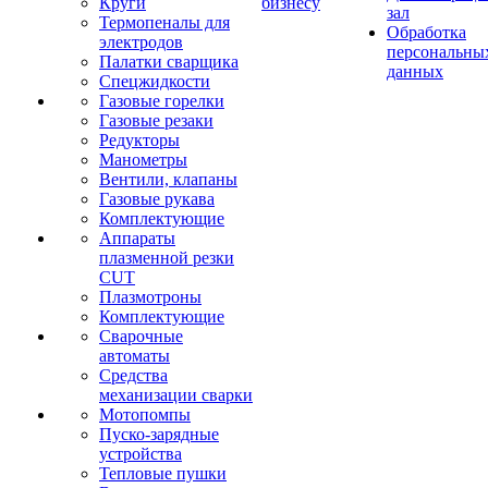
Круги
бизнесу
зал
Термопеналы для
Обработка
электродов
персональны
Палатки сварщика
данных
Спецжидкости
Газовые горелки
Газовые резаки
Редукторы
Манометры
Вентили, клапаны
Газовые рукава
Комплектующие
Аппараты
плазменной резки
CUT
Плазмотроны
Комплектующие
Сварочные
автоматы
Средства
механизации сварки
Мотопомпы
Пуско-зарядные
устройства
Тепловые пушки