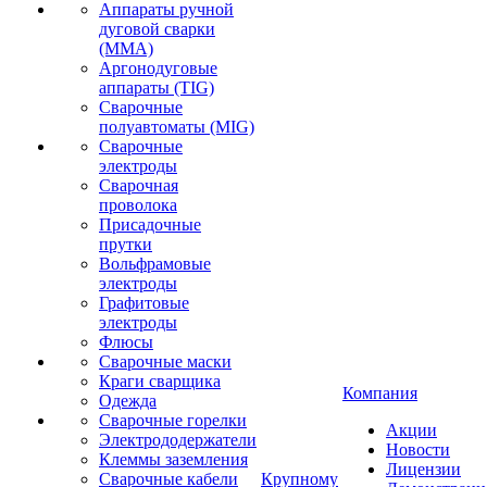
Аппараты ручной
дуговой сварки
(MMA)
Аргонодуговые
аппараты (TIG)
Сварочные
полуавтоматы (MIG)
Сварочные
электроды
Сварочная
проволока
Присадочные
прутки
Вольфрамовые
электроды
Графитовые
электроды
Флюсы
Сварочные маски
Краги сварщика
Компания
Одежда
Сварочные горелки
Акции
Электрододержатели
Новости
Клеммы заземления
Лицензии
Сварочные кабели
Крупному