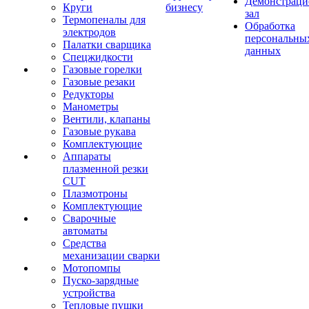
Демонстрац
Круги
бизнесу
зал
Термопеналы для
Обработка
электродов
персональны
Палатки сварщика
данных
Спецжидкости
Газовые горелки
Газовые резаки
Редукторы
Манометры
Вентили, клапаны
Газовые рукава
Комплектующие
Аппараты
плазменной резки
CUT
Плазмотроны
Комплектующие
Сварочные
автоматы
Средства
механизации сварки
Мотопомпы
Пуско-зарядные
устройства
Тепловые пушки