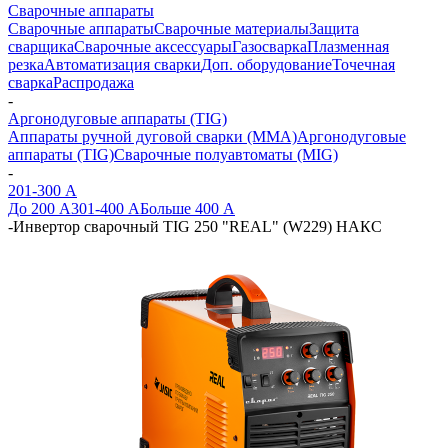
Сварочные аппараты
Сварочные аппараты
Сварочные материалы
Защита
сварщика
Сварочные аксессуары
Газосварка
Плазменная
резка
Автоматизация сварки
Доп. оборудование
Точечная
сварка
Распродажа
-
Аргонодуговые аппараты (TIG)
Аппараты ручной дуговой сварки (MMA)
Аргонодуговые
аппараты (TIG)
Сварочные полуавтоматы (MIG)
-
201-300 А
До 200 А
301-400 А
Больше 400 А
-
Инвертор сварочный TIG 250 "REAL" (W229) НАКС