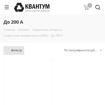
0
До 200 А
Главная
-
Каталог
-
Сварочные аппараты
-
Сварочные полуавтоматы (MIG)
-
До 200 А
Фильтр
По популярности (убывание)