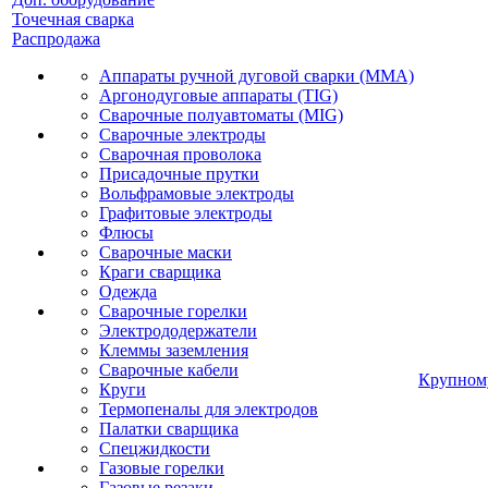
Точечная сварка
Распродажа
Аппараты ручной дуговой сварки (MMA)
Аргонодуговые аппараты (TIG)
Сварочные полуавтоматы (MIG)
Сварочные электроды
Сварочная проволока
Присадочные прутки
Вольфрамовые электроды
Графитовые электроды
Флюсы
Сварочные маски
Краги сварщика
Одежда
Сварочные горелки
Электрододержатели
Клеммы заземления
Сварочные кабели
Крупном
Круги
Термопеналы для электродов
Палатки сварщика
Спецжидкости
Газовые горелки
Газовые резаки