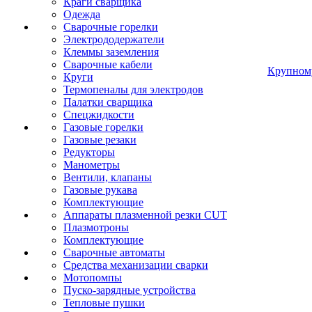
Краги сварщика
Одежда
Сварочные горелки
Электрододержатели
Клеммы заземления
Сварочные кабели
Крупном
Круги
Термопеналы для электродов
Палатки сварщика
Спецжидкости
Газовые горелки
Газовые резаки
Редукторы
Манометры
Вентили, клапаны
Газовые рукава
Комплектующие
Аппараты плазменной резки CUT
Плазмотроны
Комплектующие
Сварочные автоматы
Средства механизации сварки
Мотопомпы
Пуско-зарядные устройства
Тепловые пушки