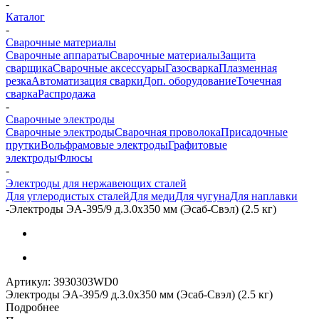
-
Каталог
-
Сварочные материалы
Сварочные аппараты
Сварочные материалы
Защита
сварщика
Сварочные аксессуары
Газосварка
Плазменная
резка
Автоматизация сварки
Доп. оборудование
Точечная
сварка
Распродажа
-
Сварочные электроды
Сварочные электроды
Сварочная проволока
Присадочные
прутки
Вольфрамовые электроды
Графитовые
электроды
Флюсы
-
Электроды для нержавеющих сталей
Для углеродистых сталей
Для меди
Для чугуна
Для наплавки
-
Электроды ЭА-395/9 д.3.0х350 мм (Эсаб-Свэл) (2.5 кг)
Артикул:
3930303WD0
Электроды ЭА-395/9 д.3.0х350 мм (Эсаб-Свэл) (2.5 кг)
Подробнее