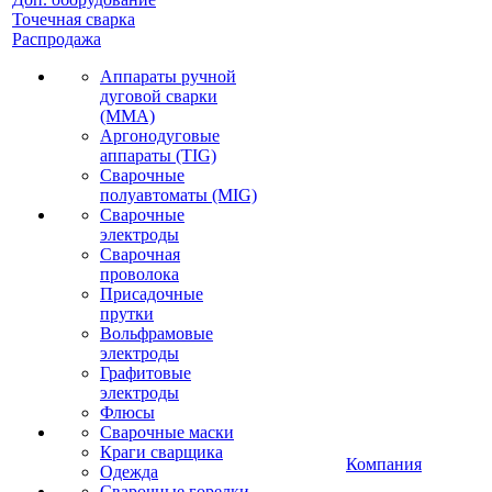
Точечная сварка
Распродажа
Аппараты ручной
дуговой сварки
(MMA)
Аргонодуговые
аппараты (TIG)
Сварочные
полуавтоматы (MIG)
Сварочные
электроды
Сварочная
проволока
Присадочные
прутки
Вольфрамовые
электроды
Графитовые
электроды
Флюсы
Сварочные маски
Краги сварщика
Компания
Одежда
Сварочные горелки