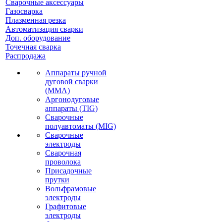
Сварочные аксессуары
Газосварка
Плазменная резка
Автоматизация сварки
Доп. оборудование
Точечная сварка
Распродажа
Аппараты ручной
дуговой сварки
(MMA)
Аргонодуговые
аппараты (TIG)
Сварочные
полуавтоматы (MIG)
Сварочные
электроды
Сварочная
проволока
Присадочные
прутки
Вольфрамовые
электроды
Графитовые
электроды