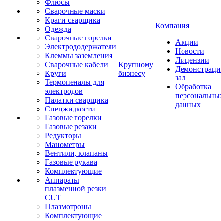
Флюсы
Сварочные маски
Краги сварщика
Компания
Одежда
Сварочные горелки
Акции
Электрододержатели
Новости
Клеммы заземления
Лицензии
Сварочные кабели
Крупному
Демонстрац
Круги
бизнесу
зал
Термопеналы для
Обработка
электродов
персональны
Палатки сварщика
данных
Спецжидкости
Газовые горелки
Газовые резаки
Редукторы
Манометры
Вентили, клапаны
Газовые рукава
Комплектующие
Аппараты
плазменной резки
CUT
Плазмотроны
Комплектующие