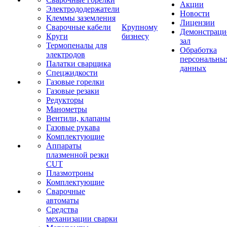
Акции
Электрододержатели
Новости
Клеммы заземления
Лицензии
Сварочные кабели
Крупному
Демонстрац
Круги
бизнесу
зал
Термопеналы для
Обработка
электродов
персональны
Палатки сварщика
данных
Спецжидкости
Газовые горелки
Газовые резаки
Редукторы
Манометры
Вентили, клапаны
Газовые рукава
Комплектующие
Аппараты
плазменной резки
CUT
Плазмотроны
Комплектующие
Сварочные
автоматы
Средства
механизации сварки