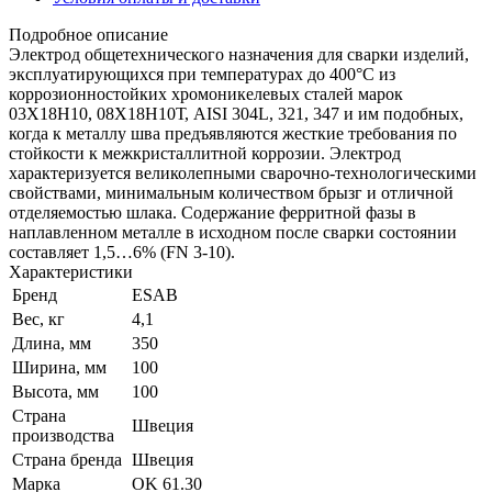
Подробное описание
Электрод общетехнического назначения для сварки изделий,
эксплуатирующихся при температурах до 400°С из
коррозионностойких хромоникелевых сталей марок
03Х18Н10, 08Х18Н10Т, AISI 304L, 321, 347 и им подобных,
когда к металлу шва предъявляются жесткие требования по
стойкости к межкристаллитной коррозии. Электрод
характеризуется великолепными сварочно-технологическими
свойствами, минимальным количеством брызг и отличной
отделяемостью шлака. Содержание ферритной фазы в
наплавленном металле в исходном после сварки состоянии
составляет 1,5…6% (FN 3-10).
Характеристики
Бренд
ESAB
Вес, кг
4,1
Длина, мм
350
Ширина, мм
100
Высота, мм
100
Страна
Швеция
производства
Страна бренда
Швеция
Марка
OK 61.30