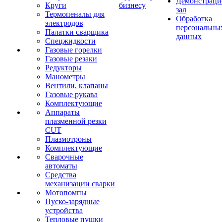
Демонстрац
Круги
бизнесу
зал
Термопеналы для
Обработка
электродов
персональны
Палатки сварщика
данных
Спецжидкости
Газовые горелки
Газовые резаки
Редукторы
Манометры
Вентили, клапаны
Газовые рукава
Комплектующие
Аппараты
плазменной резки
CUT
Плазмотроны
Комплектующие
Сварочные
автоматы
Средства
механизации сварки
Мотопомпы
Пуско-зарядные
устройства
Тепловые пушки