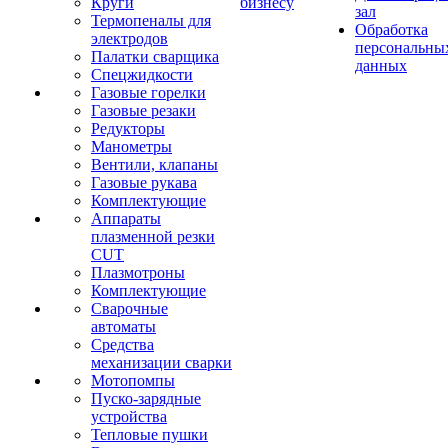
Круги
бизнесу
зал
Термопеналы для
Обработка
электродов
персональны
Палатки сварщика
данных
Спецжидкости
Газовые горелки
Газовые резаки
Редукторы
Манометры
Вентили, клапаны
Газовые рукава
Комплектующие
Аппараты
плазменной резки
CUT
Плазмотроны
Комплектующие
Сварочные
автоматы
Средства
механизации сварки
Мотопомпы
Пуско-зарядные
устройства
Тепловые пушки