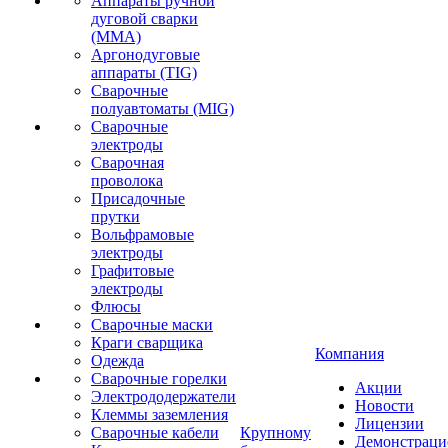
Аппараты ручной
дуговой сварки
(MMA)
Аргонодуговые
аппараты (TIG)
Сварочные
полуавтоматы (MIG)
Сварочные
электроды
Сварочная
проволока
Присадочные
прутки
Вольфрамовые
электроды
Графитовые
электроды
Флюсы
Сварочные маски
Краги сварщика
Компания
Одежда
Сварочные горелки
Акции
Электрододержатели
Новости
Клеммы заземления
Лицензии
Сварочные кабели
Крупному
Демонстрац