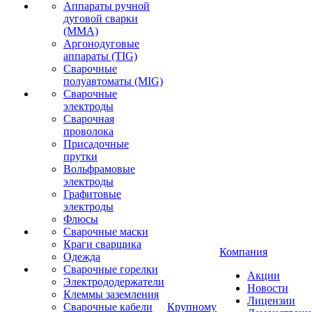
Аппараты ручной
дуговой сварки
(MMA)
Аргонодуговые
аппараты (TIG)
Сварочные
полуавтоматы (MIG)
Сварочные
электроды
Сварочная
проволока
Присадочные
прутки
Вольфрамовые
электроды
Графитовые
электроды
Флюсы
Сварочные маски
Краги сварщика
Компания
Одежда
Сварочные горелки
Акции
Электрододержатели
Новости
Клеммы заземления
Лицензии
Сварочные кабели
Крупному