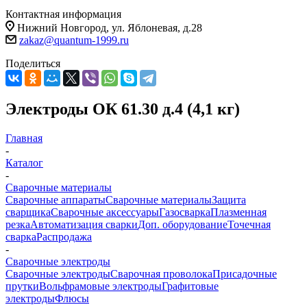
Контактная информация
Нижний Новгород, ул. Яблоневая, д.28
zakaz@quantum-1999.ru
Поделиться
Электроды ОК 61.30 д.4 (4,1 кг)
Главная
-
Каталог
-
Сварочные материалы
Сварочные аппараты
Сварочные материалы
Защита
сварщика
Сварочные аксессуары
Газосварка
Плазменная
резка
Автоматизация сварки
Доп. оборудование
Точечная
сварка
Распродажа
-
Сварочные электроды
Сварочные электроды
Сварочная проволока
Присадочные
прутки
Вольфрамовые электроды
Графитовые
электроды
Флюсы