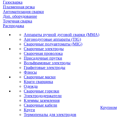
Газосварка
Плазменная резка
Автоматизация сварки
Доп. оборудование
Точечная сварка
Распродажа
Аппараты ручной дуговой сварки (MMA)
Аргонодуговые аппараты (TIG)
Сварочные полуавтоматы (MIG)
Сварочные электроды
Сварочная проволока
Присадочные прутки
Вольфрамовые электроды
Графитовые электроды
Флюсы
Сварочные маски
Краги сварщика
Одежда
Сварочные горелки
Электрододержатели
Клеммы заземления
Сварочные кабели
Крупном
Круги
Термопеналы для электродов