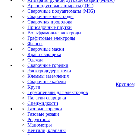
Аппараты ручной дуговой сварки (MMA)
Аргонодуговые аппараты (TIG)
Сварочные полуавтоматы (MIG)
Сварочные электроды
Сварочная проволока
Присадочные прутки
Вольфрамовые электроды
Графитовые электроды
Флюсы
Сварочные маски
Краги сварщика
Одежда
Сварочные горелки
Электрододержатели
Клеммы заземления
Сварочные кабели
Крупном
Круги
Термопеналы для электродов
Палатки сварщика
Спецжидкости
Газовые горелки
Газовые резаки
Редукторы
Манометры
Вентили, клапаны