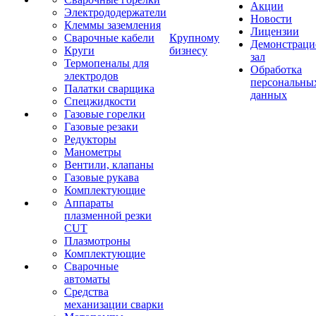
Акции
Электрододержатели
Новости
Клеммы заземления
Лицензии
Сварочные кабели
Крупному
Демонстрац
Круги
бизнесу
зал
Термопеналы для
Обработка
электродов
персональны
Палатки сварщика
данных
Спецжидкости
Газовые горелки
Газовые резаки
Редукторы
Манометры
Вентили, клапаны
Газовые рукава
Комплектующие
Аппараты
плазменной резки
CUT
Плазмотроны
Комплектующие
Сварочные
автоматы
Средства
механизации сварки