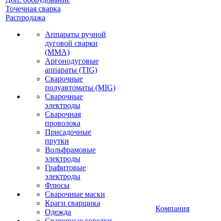
Точечная сварка
Распродажа
Аппараты ручной
дуговой сварки
(MMA)
Аргонодуговые
аппараты (TIG)
Сварочные
полуавтоматы (MIG)
Сварочные
электроды
Сварочная
проволока
Присадочные
прутки
Вольфрамовые
электроды
Графитовые
электроды
Флюсы
Сварочные маски
Краги сварщика
Компания
Одежда
Сварочные горелки