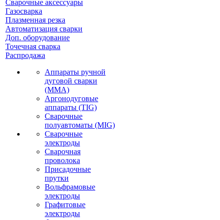
Сварочные аксессуары
Газосварка
Плазменная резка
Автоматизация сварки
Доп. оборудование
Точечная сварка
Распродажа
Аппараты ручной
дуговой сварки
(MMA)
Аргонодуговые
аппараты (TIG)
Сварочные
полуавтоматы (MIG)
Сварочные
электроды
Сварочная
проволока
Присадочные
прутки
Вольфрамовые
электроды
Графитовые
электроды