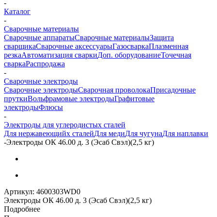
-
Каталог
-
Сварочные материалы
Сварочные аппараты
Сварочные материалы
Защита
сварщика
Сварочные аксессуары
Газосварка
Плазменная
резка
Автоматизация сварки
Доп. оборудование
Точечная
сварка
Распродажа
-
Сварочные электроды
Сварочные электроды
Сварочная проволока
Присадочные
прутки
Вольфрамовые электроды
Графитовые
электроды
Флюсы
-
Электроды для углеродистых сталей
Для нержавеющийх сталей
Для меди
Для чугуна
Для наплавки
-
Электроды ОК 46.00 д. 3 (Эсаб Свэл)(2,5 кг)
Артикул:
4600303WD0
Электроды ОК 46.00 д. 3 (Эсаб Свэл)(2,5 кг)
Подробнее