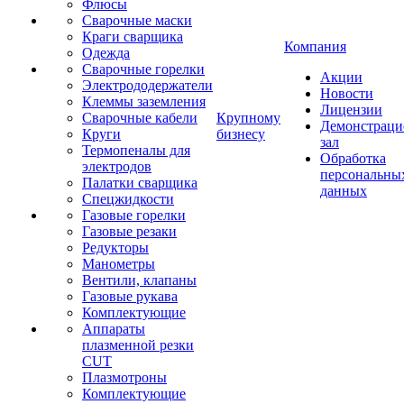
Флюсы
Сварочные маски
Краги сварщика
Компания
Одежда
Сварочные горелки
Акции
Электрододержатели
Новости
Клеммы заземления
Лицензии
Сварочные кабели
Крупному
Демонстрац
Круги
бизнесу
зал
Термопеналы для
Обработка
электродов
персональны
Палатки сварщика
данных
Спецжидкости
Газовые горелки
Газовые резаки
Редукторы
Манометры
Вентили, клапаны
Газовые рукава
Комплектующие
Аппараты
плазменной резки
CUT
Плазмотроны
Комплектующие