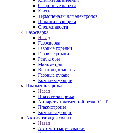
Клеммы заземления
Сварочные кабели
Круги
Термопеналы для электродов
Палатки сварщика
Спецжидкости
Газосварка
Назад
Газосварка
Газовые горелки
Газовые резаки
Редукторы
Манометры
Вентили, клапаны
Газовые рукава
Комплектующие
Плазменная резка
Назад
Плазменная резка
Аппараты плазменной резки CUT
Плазмотроны
Комплектующие
Автоматизация сварки
Назад
Автоматизация сварки