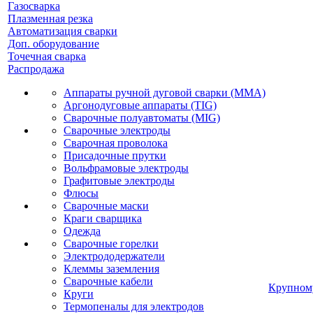
Газосварка
Плазменная резка
Автоматизация сварки
Доп. оборудование
Точечная сварка
Распродажа
Аппараты ручной дуговой сварки (MMA)
Аргонодуговые аппараты (TIG)
Сварочные полуавтоматы (MIG)
Сварочные электроды
Сварочная проволока
Присадочные прутки
Вольфрамовые электроды
Графитовые электроды
Флюсы
Сварочные маски
Краги сварщика
Одежда
Сварочные горелки
Электрододержатели
Клеммы заземления
Сварочные кабели
Крупном
Круги
Термопеналы для электродов