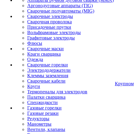
Аппараты ручной дуговой сварки (MMA)
Аргонодуговые аппараты (TIG)
Сварочные полуавтоматы (MIG)
Сварочные электроды
Сварочная проволока
Присадочные прутки
Вольфрамовые электроды
Графитовые электроды
Флюсы
Сварочные маски
Краги сварщика
Одежда
Сварочные горелки
Электрододержатели
Клеммы заземления
Сварочные кабели
Крупном
Круги
Термопеналы для электродов
Палатки сварщика
Спецжидкости
Газовые горелки
Газовые резаки
Редукторы
Манометры
Вентили, клапаны