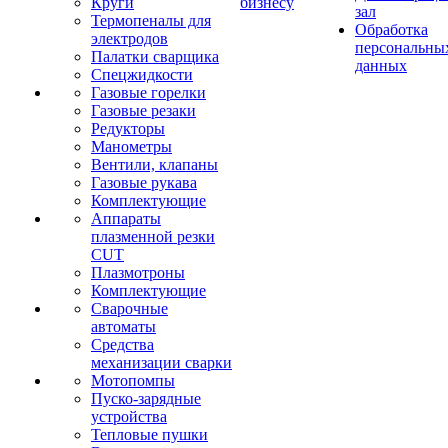
Круги
бизнесу
зал
Термопеналы для
Обработка
электродов
персональны
Палатки сварщика
данных
Спецжидкости
Газовые горелки
Газовые резаки
Редукторы
Манометры
Вентили, клапаны
Газовые рукава
Комплектующие
Аппараты
плазменной резки
CUT
Плазмотроны
Комплектующие
Сварочные
автоматы
Средства
механизации сварки
Мотопомпы
Пуско-зарядные
устройства
Тепловые пушки