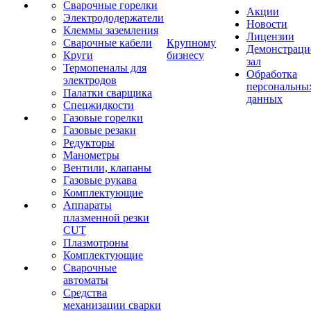
Сварочные горелки
Акции
Электрододержатели
Новости
Клеммы заземления
Лицензии
Сварочные кабели
Крупному
Демонстрац
Круги
бизнесу
зал
Термопеналы для
Обработка
электродов
персональны
Палатки сварщика
данных
Спецжидкости
Газовые горелки
Газовые резаки
Редукторы
Манометры
Вентили, клапаны
Газовые рукава
Комплектующие
Аппараты
плазменной резки
CUT
Плазмотроны
Комплектующие
Сварочные
автоматы
Средства
механизации сварки