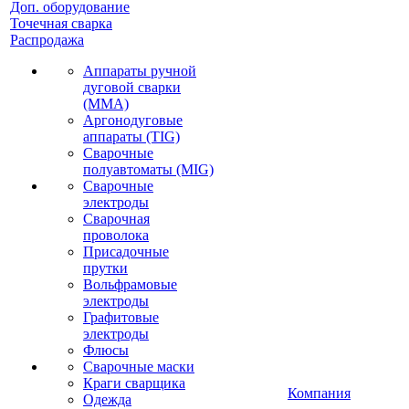
Доп. оборудование
Точечная сварка
Распродажа
Аппараты ручной
дуговой сварки
(MMA)
Аргонодуговые
аппараты (TIG)
Сварочные
полуавтоматы (MIG)
Сварочные
электроды
Сварочная
проволока
Присадочные
прутки
Вольфрамовые
электроды
Графитовые
электроды
Флюсы
Сварочные маски
Краги сварщика
Компания
Одежда