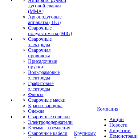
Аппараты ручной
дуговой сварки
(MMA)
Аргонодуговые
аппараты (TIG)
Сварочные
полуавтоматы (MIG)
Сварочные
электроды
Сварочная
проволока
Присадочные
прутки
Вольфрамовые
электроды
Графитовые
электроды
Флюсы
Сварочные маски
Краги сварщика
Компания
Одежда
Сварочные горелки
Акции
Электрододержатели
Новости
Клеммы заземления
Лицензии
Сварочные кабели
Крупному
Демонстрац