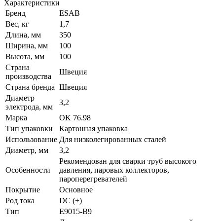
Характеристики
Бренд
ESAB
Вес, кг
1,7
Длина, мм
350
Ширина, мм
100
Высота, мм
100
Страна
Швеция
производства
Страна бренда
Швеция
Диаметр
3,2
электрода, мм
Марка
OK 76.98
Тип упаковки
Картонная упаковка
Использование
Для низколегированных сталей
Диаметр, мм
3,2
Рекомендован для сварки труб высокого
Особенности
давления, паровых коллекторов,
пароперегревателей
Покрытие
Основное
Род тока
DC (+)
Тип
E9015-B9