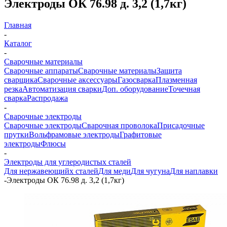
Электроды ОК 76.98 д. 3,2 (1,7кг)
Главная
-
Каталог
-
Сварочные материалы
Сварочные аппараты
Сварочные материалы
Защита
сварщика
Сварочные аксессуары
Газосварка
Плазменная
резка
Автоматизация сварки
Доп. оборудование
Точечная
сварка
Распродажа
-
Сварочные электроды
Сварочные электроды
Сварочная проволока
Присадочные
прутки
Вольфрамовые электроды
Графитовые
электроды
Флюсы
-
Электроды для углеродистых сталей
Для нержавеющийх сталей
Для меди
Для чугуна
Для наплавки
-
Электроды ОК 76.98 д. 3,2 (1,7кг)