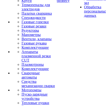
Круги
бизнесу
зал
Термопеналы для
Обработка
электродов
персональны
Палатки сварщика
данных
Спецжидкости
Газовые горелки
Газовые резаки
Редукторы
Манометры
Вентили, клапаны
Газовые рукава
Комплектующие
Аппараты
плазменной резки
CUT
Плазмотроны
Комплектующие
Сварочные
автоматы
Средства
механизации сварки
Мотопомпы
Пуско-зарядные
устройства
Тепловые пушки