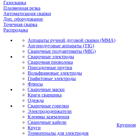
Газосварка
Плазменная резка
Автоматизация сварки
Доп. оборудование
Точечная сварка
Распродажа
Аппараты ручной дуговой сварки (MMA)
Аргонодуговые аппараты (TIG)
Сварочные полуавтоматы (MIG)
Сварочные электроды
Сварочная проволока
Присадочные прутки
Вольфрамовые электроды
Графитовые электроды
Флюсы
Сварочные маски
Краги сварщика
Одежда
Сварочные горелки
Электрододержатели
Клеммы заземления
Сварочные кабели
Крупном
Круги
Термопеналы для электродов