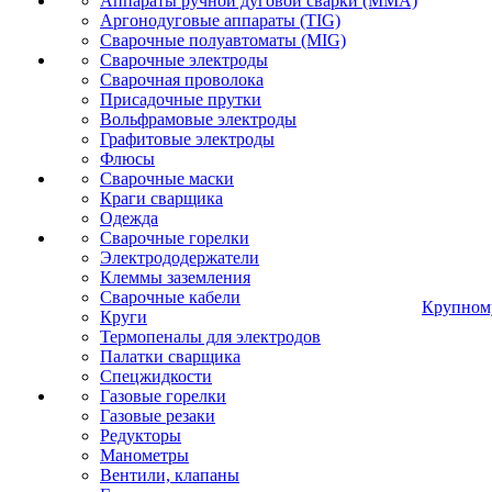
Аппараты ручной дуговой сварки (MMA)
Аргонодуговые аппараты (TIG)
Сварочные полуавтоматы (MIG)
Сварочные электроды
Сварочная проволока
Присадочные прутки
Вольфрамовые электроды
Графитовые электроды
Флюсы
Сварочные маски
Краги сварщика
Одежда
Сварочные горелки
Электрододержатели
Клеммы заземления
Сварочные кабели
Крупном
Круги
Термопеналы для электродов
Палатки сварщика
Спецжидкости
Газовые горелки
Газовые резаки
Редукторы
Манометры
Вентили, клапаны