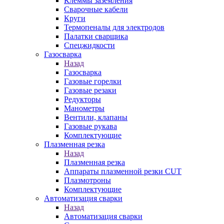
Клеммы заземления
Сварочные кабели
Круги
Термопеналы для электродов
Палатки сварщика
Спецжидкости
Газосварка
Назад
Газосварка
Газовые горелки
Газовые резаки
Редукторы
Манометры
Вентили, клапаны
Газовые рукава
Комплектующие
Плазменная резка
Назад
Плазменная резка
Аппараты плазменной резки CUT
Плазмотроны
Комплектующие
Автоматизация сварки
Назад
Автоматизация сварки