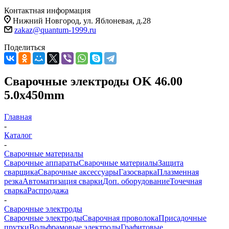
Контактная информация
Нижний Новгород, ул. Яблоневая, д.28
zakaz@quantum-1999.ru
Поделиться
Сварочные электроды OK 46.00
5.0x450mm
Главная
-
Каталог
-
Сварочные материалы
Сварочные аппараты
Сварочные материалы
Защита
сварщика
Сварочные аксессуары
Газосварка
Плазменная
резка
Автоматизация сварки
Доп. оборудование
Точечная
сварка
Распродажа
-
Сварочные электроды
Сварочные электроды
Сварочная проволока
Присадочные
прутки
Вольфрамовые электроды
Графитовые