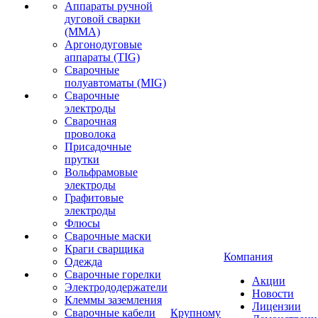
Аппараты ручной
дуговой сварки
(MMA)
Аргонодуговые
аппараты (TIG)
Сварочные
полуавтоматы (MIG)
Сварочные
электроды
Сварочная
проволока
Присадочные
прутки
Вольфрамовые
электроды
Графитовые
электроды
Флюсы
Сварочные маски
Краги сварщика
Компания
Одежда
Сварочные горелки
Акции
Электрододержатели
Новости
Клеммы заземления
Лицензии
Сварочные кабели
Крупному