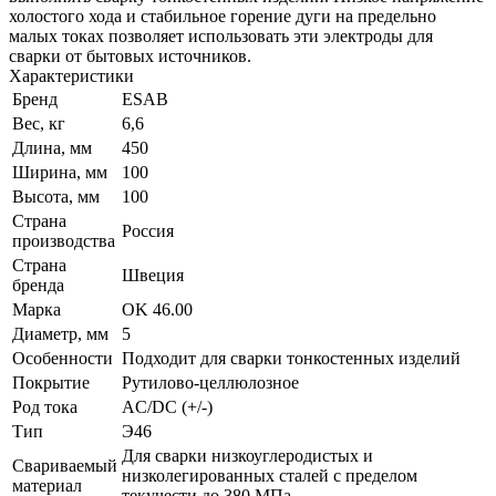
холостого хода и стабильное горение дуги на предельно
малых токах позволяет использовать эти электроды для
сварки от бытовых источников.
Характеристики
Бренд
ESAB
Вес, кг
6,6
Длина, мм
450
Ширина, мм
100
Высота, мм
100
Страна
Россия
производства
Страна
Швеция
бренда
Марка
OK 46.00
Диаметр, мм
5
Особенности
Подходит для сварки тонкостенных изделий
Покрытие
Рутилово-целлюлозное
Род тока
AC/DC (+/-)
Тип
Э46
Для сварки низкоуглеродистых и
Свариваемый
низколегированных сталей с пределом
материал
текучести до 380 МПа