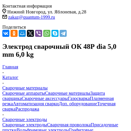
Контактная информация
Нижний Новгород, ул. Яблоневая, д.28
zakaz@quantum-1999.ru
Поделиться
Электрод сварочный ОК 48Р dia 5,0
mm 6,0 kg
Главная
-
Каталог
-
Сварочные материалы
Сварочные аппараты
Сварочные материалы
Защита
сварщика
Сварочные аксессуары
Газосварка
Плазменная
резка
Автоматизация сварки
Доп. оборудование
Точечная
сварка
Распродажа
-
Сварочные электроды
Сварочные электроды
Сварочная проволока
Присадочные
прутки
Вольфрамовые электроды
Графитовые