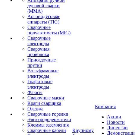
Аппараты ручной
дуговой сварки
(MMA)
Аргонодуговые
аппараты (TIG)
Сварочные
полуавтоматы (MIG)
Сварочные
электроды
Сварочная
проволока
Присадочные
прутки
Вольфрамовые
электроды
Графитовые
электроды
Флюсы
Сварочные маски
Краги сварщика
Компания
Одежда
Сварочные горелки
Акции
Электрододержатели
Новости
Клеммы заземления
Лицензии
Сварочные кабели
Крупному
Демонстрац