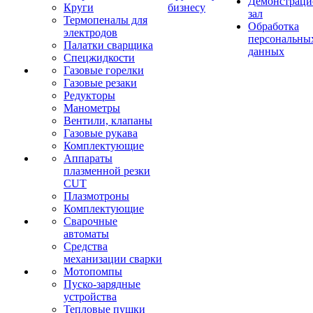
Демонстрац
Круги
бизнесу
зал
Термопеналы для
Обработка
электродов
персональны
Палатки сварщика
данных
Спецжидкости
Газовые горелки
Газовые резаки
Редукторы
Манометры
Вентили, клапаны
Газовые рукава
Комплектующие
Аппараты
плазменной резки
CUT
Плазмотроны
Комплектующие
Сварочные
автоматы
Средства
механизации сварки
Мотопомпы
Пуско-зарядные
устройства
Тепловые пушки