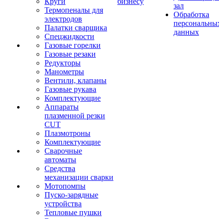
Круги
бизнесу
зал
Термопеналы для
Обработка
электродов
персональны
Палатки сварщика
данных
Спецжидкости
Газовые горелки
Газовые резаки
Редукторы
Манометры
Вентили, клапаны
Газовые рукава
Комплектующие
Аппараты
плазменной резки
CUT
Плазмотроны
Комплектующие
Сварочные
автоматы
Средства
механизации сварки
Мотопомпы
Пуско-зарядные
устройства
Тепловые пушки