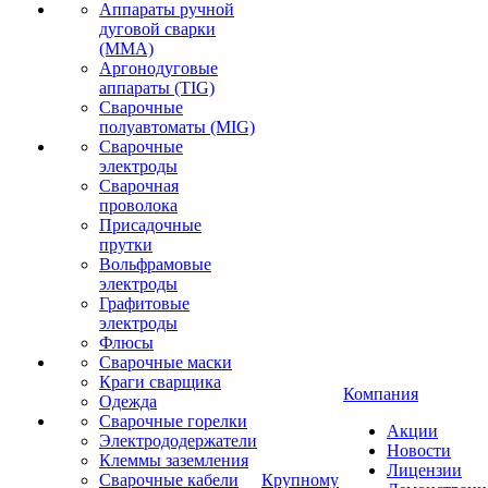
Аппараты ручной
дуговой сварки
(MMA)
Аргонодуговые
аппараты (TIG)
Сварочные
полуавтоматы (MIG)
Сварочные
электроды
Сварочная
проволока
Присадочные
прутки
Вольфрамовые
электроды
Графитовые
электроды
Флюсы
Сварочные маски
Краги сварщика
Компания
Одежда
Сварочные горелки
Акции
Электрододержатели
Новости
Клеммы заземления
Лицензии
Сварочные кабели
Крупному