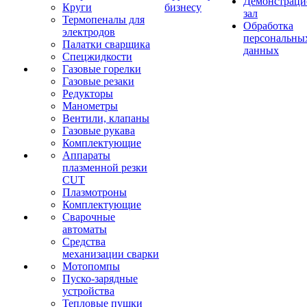
Демонстрац
Круги
бизнесу
зал
Термопеналы для
Обработка
электродов
персональны
Палатки сварщика
данных
Спецжидкости
Газовые горелки
Газовые резаки
Редукторы
Манометры
Вентили, клапаны
Газовые рукава
Комплектующие
Аппараты
плазменной резки
CUT
Плазмотроны
Комплектующие
Сварочные
автоматы
Средства
механизации сварки
Мотопомпы
Пуско-зарядные
устройства
Тепловые пушки