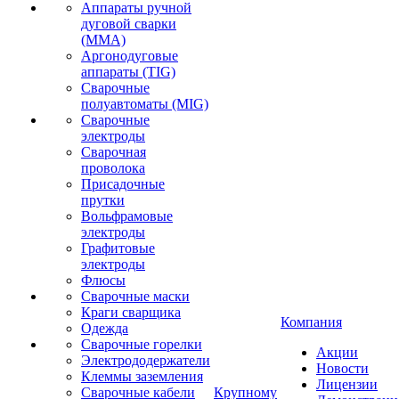
Аппараты ручной
дуговой сварки
(MMA)
Аргонодуговые
аппараты (TIG)
Сварочные
полуавтоматы (MIG)
Сварочные
электроды
Сварочная
проволока
Присадочные
прутки
Вольфрамовые
электроды
Графитовые
электроды
Флюсы
Сварочные маски
Краги сварщика
Компания
Одежда
Сварочные горелки
Акции
Электрододержатели
Новости
Клеммы заземления
Лицензии
Сварочные кабели
Крупному