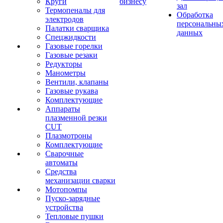
Круги
бизнесу
зал
Термопеналы для
Обработка
электродов
персональны
Палатки сварщика
данных
Спецжидкости
Газовые горелки
Газовые резаки
Редукторы
Манометры
Вентили, клапаны
Газовые рукава
Комплектующие
Аппараты
плазменной резки
CUT
Плазмотроны
Комплектующие
Сварочные
автоматы
Средства
механизации сварки
Мотопомпы
Пуско-зарядные
устройства
Тепловые пушки