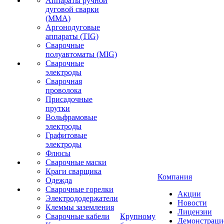
Аппараты ручной
дуговой сварки
(MMA)
Аргонодуговые
аппараты (TIG)
Сварочные
полуавтоматы (MIG)
Сварочные
электроды
Сварочная
проволока
Присадочные
прутки
Вольфрамовые
электроды
Графитовые
электроды
Флюсы
Сварочные маски
Краги сварщика
Компания
Одежда
Сварочные горелки
Акции
Электрододержатели
Новости
Клеммы заземления
Лицензии
Сварочные кабели
Крупному
Демонстрац