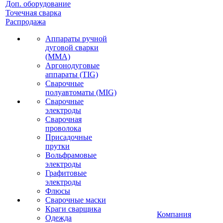
Доп. оборудование
Точечная сварка
Распродажа
Аппараты ручной
дуговой сварки
(MMA)
Аргонодуговые
аппараты (TIG)
Сварочные
полуавтоматы (MIG)
Сварочные
электроды
Сварочная
проволока
Присадочные
прутки
Вольфрамовые
электроды
Графитовые
электроды
Флюсы
Сварочные маски
Краги сварщика
Компания
Одежда