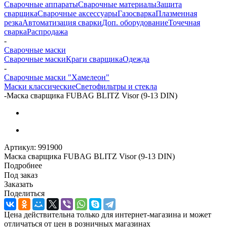
Сварочные аппараты
Сварочные материалы
Защита
сварщика
Сварочные аксессуары
Газосварка
Плазменная
резка
Автоматизация сварки
Доп. оборудование
Точечная
сварка
Распродажа
-
Сварочные маски
Сварочные маски
Краги сварщика
Одежда
-
Сварочные маски "Хамелеон"
Маски классические
Светофильтры и стекла
-
Маска сварщика FUBAG BLITZ Visor (9-13 DIN)
Артикул:
991900
Маска сварщика FUBAG BLITZ Visor (9-13 DIN)
Подробнее
Под заказ
Заказать
Поделиться
Цена действительна только для интернет-магазина и может
отличаться от цен в розничных магазинах