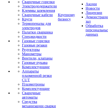
Сварочные горелки
Акции
Электрододержатели
Новости
Клеммы заземления
Лицензии
Сварочные кабели
Крупному
Демонстрац
Круги
бизнесу
зал
Термопеналы для
Обработка
электродов
персональны
Палатки сварщика
данных
Спецжидкости
Газовые горелки
Газовые резаки
Редукторы
Манометры
Вентили, клапаны
Газовые рукава
Комплектующие
Аппараты
плазменной резки
CUT
Плазмотроны
Комплектующие
Сварочные
автоматы
Средства
механизации сварки