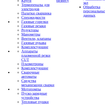
Круги
бизнесу
зал
Термопеналы для
Обработка
электродов
персональны
Палатки сварщика
данных
Спецжидкости
Газовые горелки
Газовые резаки
Редукторы
Манометры
Вентили, клапаны
Газовые рукава
Комплектующие
Аппараты
плазменной резки
CUT
Плазмотроны
Комплектующие
Сварочные
автоматы
Средства
механизации сварки
Мотопомпы
Пуско-зарядные
устройства
Тепловые пушки