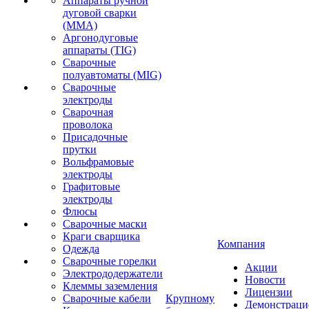
Аппараты ручной
дуговой сварки
(MMA)
Аргонодуговые
аппараты (TIG)
Сварочные
полуавтоматы (MIG)
Сварочные
электроды
Сварочная
проволока
Присадочные
прутки
Вольфрамовые
электроды
Графитовые
электроды
Флюсы
Сварочные маски
Краги сварщика
Компания
Одежда
Сварочные горелки
Акции
Электрододержатели
Новости
Клеммы заземления
Лицензии
Сварочные кабели
Крупному
Демонстрац