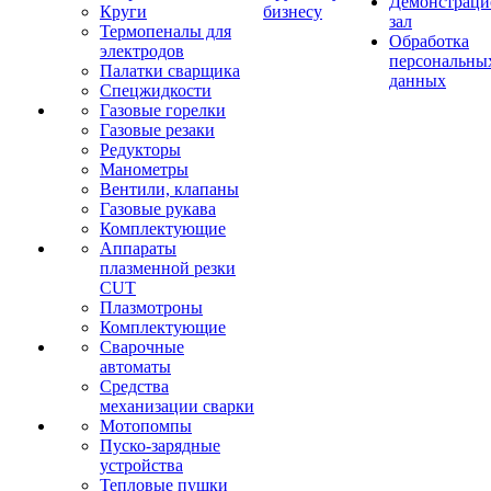
Демонстрац
Круги
бизнесу
зал
Термопеналы для
Обработка
электродов
персональны
Палатки сварщика
данных
Спецжидкости
Газовые горелки
Газовые резаки
Редукторы
Манометры
Вентили, клапаны
Газовые рукава
Комплектующие
Аппараты
плазменной резки
CUT
Плазмотроны
Комплектующие
Сварочные
автоматы
Средства
механизации сварки
Мотопомпы
Пуско-зарядные
устройства
Тепловые пушки