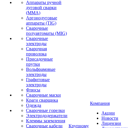
Аппараты ручной
дуговой сварки
(MMA)
Аргонодуговые
аппараты (TIG)
Сварочные
полуавтоматы (MIG)
Сварочные
электроды
Сварочная
проволока
Присадочные
прутки
Вольфрамовые
электроды
Графитовые
электроды
Флюсы
Сварочные маски
Краги сварщика
Компания
Одежда
Сварочные горелки
Акции
Электрододержатели
Новости
Клеммы заземления
Лицензии
Сварочные кабели
Крупному