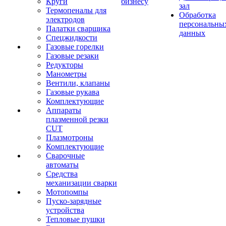
Круги
бизнесу
зал
Термопеналы для
Обработка
электродов
персональны
Палатки сварщика
данных
Спецжидкости
Газовые горелки
Газовые резаки
Редукторы
Манометры
Вентили, клапаны
Газовые рукава
Комплектующие
Аппараты
плазменной резки
CUT
Плазмотроны
Комплектующие
Сварочные
автоматы
Средства
механизации сварки
Мотопомпы
Пуско-зарядные
устройства
Тепловые пушки