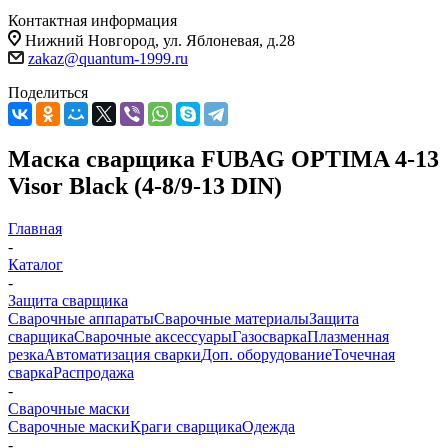
Контактная информация
Нижний Новгород, ул. Яблоневая, д.28
zakaz@quantum-1999.ru
Поделиться
Маска сварщика FUBAG OPTIMA 4-13
Visor Black (4-8/9-13 DIN)
Главная
-
Каталог
-
Защита сварщика
Сварочные аппараты
Сварочные материалы
Защита
сварщика
Сварочные аксессуары
Газосварка
Плазменная
резка
Автоматизация сварки
Доп. оборудование
Точечная
сварка
Распродажа
-
Сварочные маски
Сварочные маски
Краги сварщика
Одежда
-