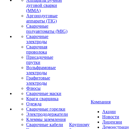
Аппараты ручной
дуговой сварки
(MMA)
Аргонодуговые
аппараты (TIG)
Сварочные
полуавтоматы (MIG)
Сварочные
электроды
Сварочная
проволока
Присадочные
прутки
Вольфрамовые
электроды
Графитовые
электроды
Флюсы
Сварочные маски
Краги сварщика
Компания
Одежда
Сварочные горелки
Акции
Электрододержатели
Новости
Клеммы заземления
Лицензии
Сварочные кабели
Крупному
Демонстрац