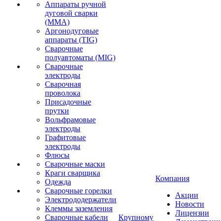
Аппараты ручной
дуговой сварки
(MMA)
Аргонодуговые
аппараты (TIG)
Сварочные
полуавтоматы (MIG)
Сварочные
электроды
Сварочная
проволока
Присадочные
прутки
Вольфрамовые
электроды
Графитовые
электроды
Флюсы
Сварочные маски
Краги сварщика
Компания
Одежда
Сварочные горелки
Акции
Электрододержатели
Новости
Клеммы заземления
Лицензии
Сварочные кабели
Крупному