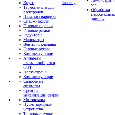
Демонстрац
Круги
бизнесу
зал
Термопеналы для
Обработка
электродов
персональны
Палатки сварщика
данных
Спецжидкости
Газовые горелки
Газовые резаки
Редукторы
Манометры
Вентили, клапаны
Газовые рукава
Комплектующие
Аппараты
плазменной резки
CUT
Плазмотроны
Комплектующие
Сварочные
автоматы
Средства
механизации сварки
Мотопомпы
Пуско-зарядные
устройства
Тепловые пушки