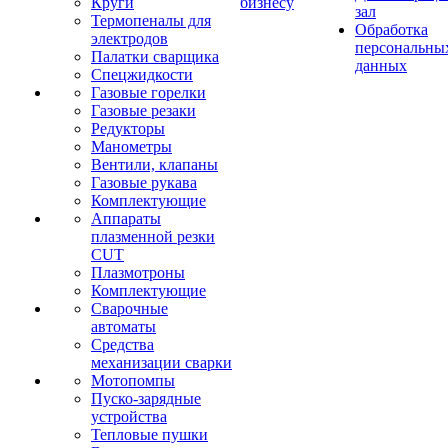
Круги
бизнесу
зал
Термопеналы для
Обработка
электродов
персональны
Палатки сварщика
данных
Спецжидкости
Газовые горелки
Газовые резаки
Редукторы
Манометры
Вентили, клапаны
Газовые рукава
Комплектующие
Аппараты
плазменной резки
CUT
Плазмотроны
Комплектующие
Сварочные
автоматы
Средства
механизации сварки
Мотопомпы
Пуско-зарядные
устройства
Тепловые пушки