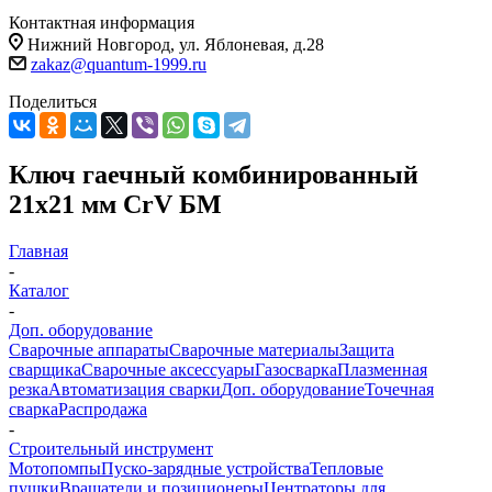
Контактная информация
Нижний Новгород, ул. Яблоневая, д.28
zakaz@quantum-1999.ru
Поделиться
Ключ гаечный комбинированный
21х21 мм CrV БМ
Главная
-
Каталог
-
Доп. оборудование
Сварочные аппараты
Сварочные материалы
Защита
сварщика
Сварочные аксессуары
Газосварка
Плазменная
резка
Автоматизация сварки
Доп. оборудование
Точечная
сварка
Распродажа
-
Строительный инструмент
Мотопомпы
Пуско-зарядные устройства
Тепловые
пушки
Вращатели и позиционеры
Центраторы для