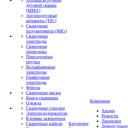
Аппараты ручной
дуговой сварки
(MMA)
Аргонодуговые
аппараты (TIG)
Сварочные
полуавтоматы (MIG)
Сварочные
электроды
Сварочная
проволока
Присадочные
прутки
Вольфрамовые
электроды
Графитовые
электроды
Флюсы
Сварочные маски
Краги сварщика
Компания
Одежда
Сварочные горелки
Акции
Электрододержатели
Новости
Клеммы заземления
Лицензии
Сварочные кабели
Крупному
Демонстрац