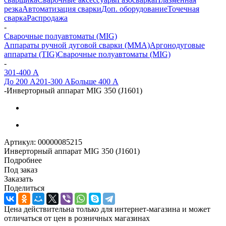
резка
Автоматизация сварки
Доп. оборудование
Точечная
сварка
Распродажа
-
Сварочные полуавтоматы (MIG)
Аппараты ручной дуговой сварки (MMA)
Аргонодуговые
аппараты (TIG)
Сварочные полуавтоматы (MIG)
-
301-400 А
До 200 А
201-300 А
Больше 400 А
-
Инверторный аппарат MIG 350 (J1601)
Артикул:
00000085215
Инверторный аппарат MIG 350 (J1601)
Подробнее
Под заказ
Заказать
Поделиться
Цена действительна только для интернет-магазина и может
отличаться от цен в розничных магазинах