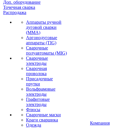
Доп. оборудование
Точечная сварка
Распродажа
Аппараты ручной
дуговой сварки
(MMA)
Аргонодуговые
аппараты (TIG)
Сварочные
полуавтоматы (MIG)
Сварочные
электроды
Сварочная
проволока
Присадочные
прутки
Вольфрамовые
электроды
Графитовые
электроды
Флюсы
Сварочные маски
Краги сварщика
Компания
Одежда