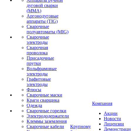
Аппараты ручной
дуговой сварки
(MMA)
Аргонодуговые
аппараты (TIG)
Сварочные
полуавтоматы (MIG)
Сварочные
электроды
Сварочная
проволока
Присадочные
прутки
Вольфрамовые
электроды
Графитовые
электроды
Флюсы
Сварочные маски
Краги сварщика
Компания
Одежда
Сварочные горелки
Акции
Электрододержатели
Новости
Клеммы заземления
Лицензии
Сварочные кабели
Крупному
Демонстрац