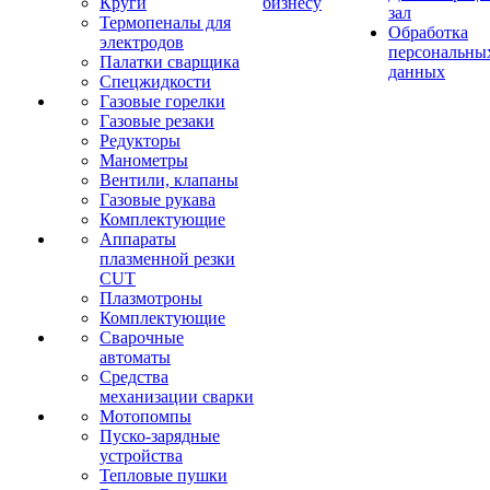
Круги
бизнесу
зал
Термопеналы для
Обработка
электродов
персональны
Палатки сварщика
данных
Спецжидкости
Газовые горелки
Газовые резаки
Редукторы
Манометры
Вентили, клапаны
Газовые рукава
Комплектующие
Аппараты
плазменной резки
CUT
Плазмотроны
Комплектующие
Сварочные
автоматы
Средства
механизации сварки
Мотопомпы
Пуско-зарядные
устройства
Тепловые пушки