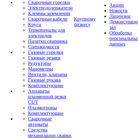
Сварочные горелки
Акции
Электрододержатели
Новости
Клеммы заземления
Лицензии
Сварочные кабели
Крупному
Демонстрац
Круги
бизнесу
зал
Термопеналы для
Обработка
электродов
персональны
Палатки сварщика
данных
Спецжидкости
Газовые горелки
Газовые резаки
Редукторы
Манометры
Вентили, клапаны
Газовые рукава
Комплектующие
Аппараты
плазменной резки
CUT
Плазмотроны
Комплектующие
Сварочные
автоматы
Средства
механизации сварки