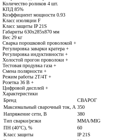
Количество роликов 4 шт.
КПД 85%
Коэффициент мощности 0.93
Класс изоляции F
Класс защиты IP 21S
Габариты 630x285x870 мм
Вес 29 кг
Сварка порошковой проволокой +
Регулировка заварки кратера +
Регулировка индуктивности +
Холостой прогон проволоки +
Тестовая продувка газа +
Смена полярности +
Режим работы 2Т/4Т +
Розетка 36 В +
Цифровой дисплей +
Характеристики
Бренд
СВАРОГ
Максимальный сварочный ток, А
350
Напряжение сети, В
380
Тип сварки/резки
MMA/MIG
ПН (40°C), %
60
Класс защиты
IP 21S