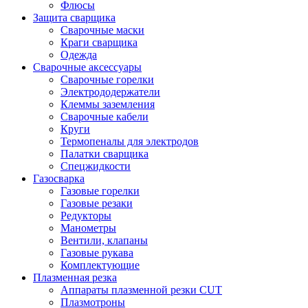
Флюсы
Защита сварщика
Сварочные маски
Краги сварщика
Одежда
Сварочные аксессуары
Сварочные горелки
Электрододержатели
Клеммы заземления
Сварочные кабели
Круги
Термопеналы для электродов
Палатки сварщика
Спецжидкости
Газосварка
Газовые горелки
Газовые резаки
Редукторы
Манометры
Вентили, клапаны
Газовые рукава
Комплектующие
Плазменная резка
Аппараты плазменной резки CUT
Плазмотроны