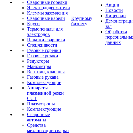
Сварочные горелки
Акции
Электрододержатели
Новости
Клеммы заземления
Лицензии
Сварочные кабели
Крупному
Демонстрац
Круги
бизнесу
зал
Термопеналы для
Обработка
электродов
персональны
Палатки сварщика
данных
Спецжидкости
Газовые горелки
Газовые резаки
Редукторы
Манометры
Вентили, клапаны
Газовые рукава
Комплектующие
Аппараты
плазменной резки
CUT
Плазмотроны
Комплектующие
Сварочные
автоматы
Средства
механизации сварки