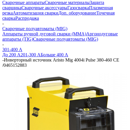
Сварочные аппараты
Сварочные материалы
Защита
сварщика
Сварочные аксессуары
Газосварка
Плазменная
резка
Автоматизация сварки
Доп. оборудование
Точечная
сварка
Распродажа
-
Сварочные полуавтоматы (MIG)
Аппараты ручной дуговой сварки (MMA)
Аргонодуговые
аппараты (TIG)
Сварочные полуавтоматы (MIG)
-
301-400 А
До 200 А
201-300 А
Больше 400 А
-
Инверторный источник Aristo Mig 4004i Pulse 380-460 CE
/0465152883