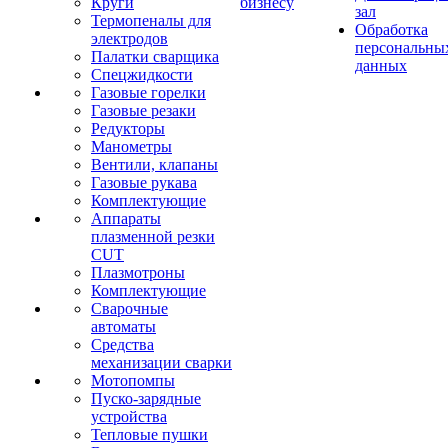
Круги
бизнесу
зал
Термопеналы для
Обработка
электродов
персональны
Палатки сварщика
данных
Спецжидкости
Газовые горелки
Газовые резаки
Редукторы
Манометры
Вентили, клапаны
Газовые рукава
Комплектующие
Аппараты
плазменной резки
CUT
Плазмотроны
Комплектующие
Сварочные
автоматы
Средства
механизации сварки
Мотопомпы
Пуско-зарядные
устройства
Тепловые пушки