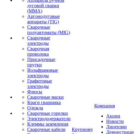
Аппараты ручной
дуговой сварки
(MMA)
Аргонодуговые
аппараты (TIG)
Сварочные
полуавтоматы (MIG)
Сварочные
электроды
Сварочная
проволока
Присадочные
прутки
Вольфрамовые
электроды
Графитовые
электроды
Флюсы
Сварочные маски
Краги сварщика
Компания
Одежда
Сварочные горелки
Акции
Электрододержатели
Новости
Клеммы заземления
Лицензии
Сварочные кабели
Крупному
Демонстрац