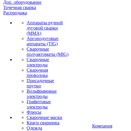
Доп. оборудование
Точечная сварка
Распродажа
Аппараты ручной
дуговой сварки
(MMA)
Аргонодуговые
аппараты (TIG)
Сварочные
полуавтоматы (MIG)
Сварочные
электроды
Сварочная
проволока
Присадочные
прутки
Вольфрамовые
электроды
Графитовые
электроды
Флюсы
Сварочные маски
Краги сварщика
Компания
Одежда