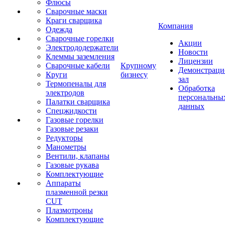
Флюсы
Сварочные маски
Краги сварщика
Компания
Одежда
Сварочные горелки
Акции
Электрододержатели
Новости
Клеммы заземления
Лицензии
Сварочные кабели
Крупному
Демонстрац
Круги
бизнесу
зал
Термопеналы для
Обработка
электродов
персональны
Палатки сварщика
данных
Спецжидкости
Газовые горелки
Газовые резаки
Редукторы
Манометры
Вентили, клапаны
Газовые рукава
Комплектующие
Аппараты
плазменной резки
CUT
Плазмотроны
Комплектующие