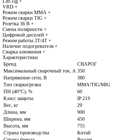
Lift-Tig +
VRD +
Режим сварки ММА +
Режим сварки TIG +
Розетка 36 В +
Смена полярности +
Цифровой дисплей +
Режим работы 2Т/4Т +
Наличие подогревателя +
Сварка алюминия +
Характеристики
Бренд
СВАРОГ
Максимальный сварочный ток, А
350
Напряжение сети, В
380
Тип сварки/резки
MMA/TIG/MIG
ПН (40°C), %
60
Класс защиты
IP 21S
Вес, кг
29
Длина, мм
900
Ширина, мм
450
Высота, мм
755
Страна производства
Китай
Страна бренда
Россия