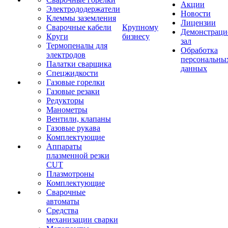
Акции
Электрододержатели
Новости
Клеммы заземления
Лицензии
Сварочные кабели
Крупному
Демонстрац
Круги
бизнесу
зал
Термопеналы для
Обработка
электродов
персональны
Палатки сварщика
данных
Спецжидкости
Газовые горелки
Газовые резаки
Редукторы
Манометры
Вентили, клапаны
Газовые рукава
Комплектующие
Аппараты
плазменной резки
CUT
Плазмотроны
Комплектующие
Сварочные
автоматы
Средства
механизации сварки