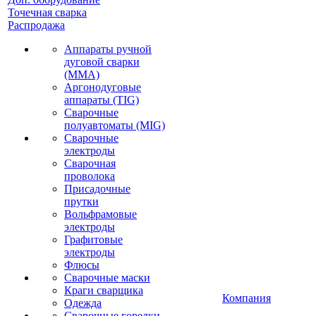
Точечная сварка
Распродажа
Аппараты ручной
дуговой сварки
(MMA)
Аргонодуговые
аппараты (TIG)
Сварочные
полуавтоматы (MIG)
Сварочные
электроды
Сварочная
проволока
Присадочные
прутки
Вольфрамовые
электроды
Графитовые
электроды
Флюсы
Сварочные маски
Краги сварщика
Компания
Одежда
Сварочные горелки