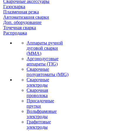
Сварочные аксессуары
Газосварка
Плазменная резка
Автоматизация сварки
Доп. оборудование
Точечная сварка
Распродажа
Аппараты ручной
дуговой сварки
(MMA)
Аргонодуговые
аппараты (TIG)
Сварочные
полуавтоматы (MIG)
Сварочные
электроды
Сварочная
проволока
Присадочные
прутки
Вольфрамовые
электроды
Графитовые
электроды