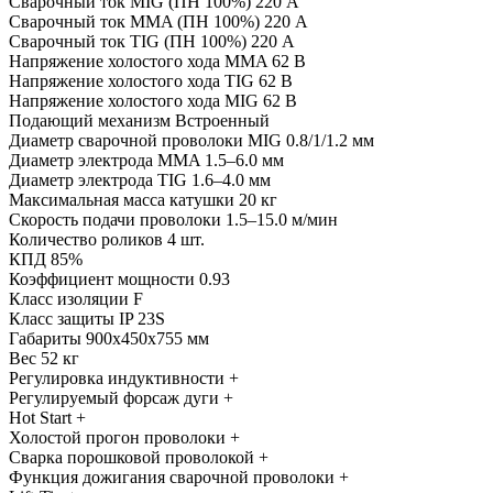
Сварочный ток MIG (ПН 100%) 220 А
Сварочный ток MMA (ПН 100%) 220 А
Сварочный ток TIG (ПН 100%) 220 А
Напряжение холостого хода MMA 62 В
Напряжение холостого хода TIG 62 В
Напряжение холостого хода MIG 62 В
Подающий механизм Встроенный
Диаметр сварочной проволоки MIG 0.8/1/1.2 мм
Диаметр электрода MMA 1.5–6.0 мм
Диаметр электрода TIG 1.6–4.0 мм
Максимальная масса катушки 20 кг
Скорость подачи проволоки 1.5–15.0 м/мин
Количество роликов 4 шт.
КПД 85%
Коэффициент мощности 0.93
Класс изоляции F
Класс защиты IP 23S
Габариты 900x450x755 мм
Вес 52 кг
Регулировка индуктивности +
Регулируемый форсаж дуги +
Hot Start +
Холостой прогон проволоки +
Сварка порошковой проволокой +
Функция дожигания сварочной проволоки +