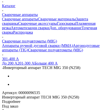
-
Каталог
-
Сварочные аппараты
Сварочные аппараты
Сварочные материалы
Защита
сварщика
Сварочные аксессуары
Газосварка
Плазменная
резка
Автоматизация сварки
Доп. оборудование
Точечная
сварка
Распродажа
-
Сварочные полуавтоматы (MIG)
Аппараты ручной дуговой сварки (MMA)
Аргонодуговые
аппараты (TIG)
Сварочные полуавтоматы (MIG)
-
301-400 А
До 200 А
201-300 А
Больше 400 А
-
Инверторный аппарат TECH MIG 350 (N258)
Артикул:
00000096535
Инверторный аппарат TECH MIG 350 (N258)
Подробнее
Под заказ